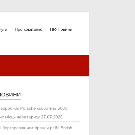
луги
Про компанію
HR-Новини
НОВИНИ
овиробник Porsche скоротить 5000
их місць через кризу
27.07.2026
і бортпровідники зірвали рейс British