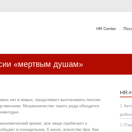
HR Center
Пос
ВК
нсии «мертвым душам»
HR-
авно нет в живых, продолжают выплачивать пенсии.
одственники. Мошенничество такого рода обходится
Авт
 ежегодно.
робоч
кономический кризис, все чаще прибегают к
П’ян
бщает в понедельник, 6 июня, агентство dpa. Как