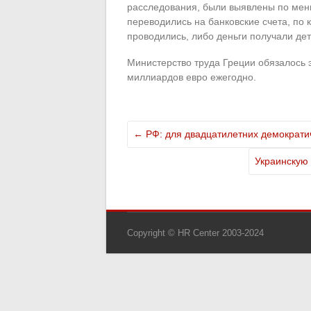
расследования, были выявлены по мен
переводились на банковские счета, по 
проводились, либо деньги получали де
Министерство труда Греции обязалось э
миллиардов евро ежегодно.
←
РФ: для двадцатилетних демократи
Украинскую
Copyright © HR Center 2003-2024