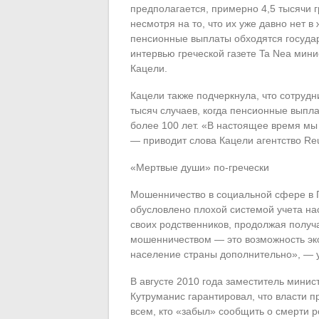
предполагается, примерно 4,5 тысячи 
несмотря на то, что их уже давно нет 
пенсионные выплаты обходятся государ
интервью греческой газете Ta Nea мини
Кацели.
Кацели также подчеркнула, что сотрудн
тысяч случаев, когда пенсионные выпл
более 100 лет. «В настоящее время мы
— приводит слова Кацели агентство Reu
«Мертвые души» по-гречески
Мошенничество в социальной сфере в Г
обусловлено плохой системой учета на
своих родственников, продолжая получ
мошенничеством — это возможность эк
население страны дополнительно», — у
В августе 2010 года заместитель минис
Кутруманис гарантировал, что власти 
всем, кто «забыл» сообщить о смерти р