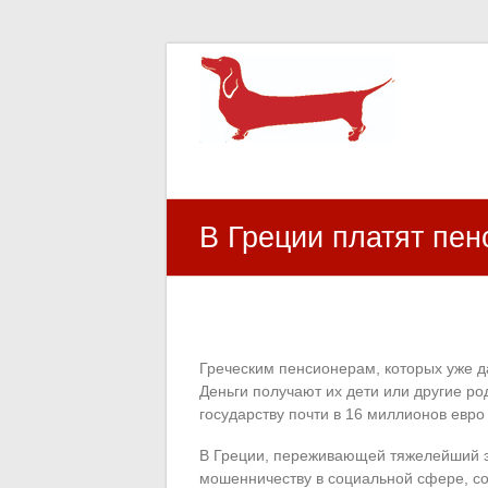
HR Center
залученість персоналу, e-NPS, оцінка З
В Греции платят пе
Греческим пенсионерам, которых уже д
Деньги получают их дети или другие р
государству почти в 16 миллионов евро
В Греции, переживающей тяжелейший э
мошенничеству в социальной сфере, соо