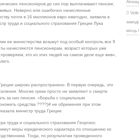
Airwa
греческих пенсионеров до сих пор выплачивают пенсии,
в живых. Неверно или ошибочно начисленные
Vol
ству почти в 16 миллионов евро ежегодно, заявила в
заводі
стр труда и социального страхования Греции Лука
місць
ики ее министерства возьмут под особый контроль все 9
аты начисляются пенсионерам, возраст которых уже
 проверяем, кто из этих людей на самом деле еще жив»,
ters.
реции широко распространено. В первую очередь, это
селения. Многие греки просто не заявляют о смерти
ать за них пенсии. «Борьба с социальным
ономить средства ????)# не обременяя при этом
казала министр труда Греции.
тра труда и социального страхования Георгиос
примут меры юридического характера по отношению ко
одственника. Тогда, по результатам проведенного