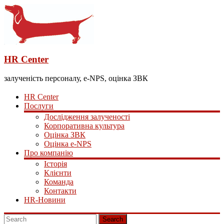
HR Center
залученість персоналу, e-NPS, оцінка ЗВК
HR Center
Послуги
Дослідження залученості
Корпоративна культура
Оцінка ЗВК
Оцінка e-NPS
Про компанію
Історія
Клієнти
Команда
Контакти
HR-Новини
Search