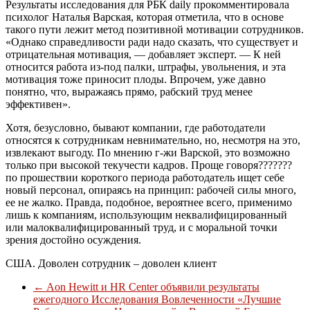
Результаты исследования для РБК daily прокомментировала
психолог Наталья Варская, которая отметила, что в основе
такого пути лежит метод позитивной мотивации сотрудников.
«Однако справедливости ради надо сказать, что существует и
отрицательная мотивация, — добавляет эксперт. — К ней
относится работа из-под палки, штрафы, увольнения, и эта
мотивация тоже приносит плоды. Впрочем, уже давно
понятно, что, выражаясь прямо, рабский труд менее
эффективен».
Хотя, безусловно, бывают компании, где работодатели
относятся к сотрудникам невнимательно, но, несмотря на это,
извлекают выгоду. По мнению г-жи Варской, это возможно
только при высокой текучести кадров. Проще говоря???????
по прошествии короткого периода работодатель ищет себе
новый персонал, опираясь на принцип: рабочей силы много,
ее не жалко. Правда, подобное, вероятнее всего, применимо
лишь к компаниям, использующим неквалифицированный
или малоквалифицированный труд, и с моральной точки
зрения достойно осуждения.
США. Доволен сотрудник – доволен клиент
←
Aon Hewitt и HR Center объявили результаты
ежегодного Исследования Вовлеченности «Лучшие