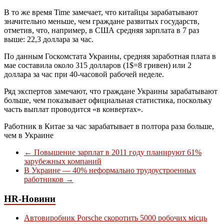
В то же время Time замечает, что китайцы зарабатывают
значительно меньше, чем граждане развитых государств,
отметив, что, например, в США средняя зарплата в 7 раз
выше: 22,3 доллара за час.
По данным Госкомстата Украины, средняя заработная плата в
мае составила около 315 долларов (1$=8 гривен) или 2
доллара за час при 40-часовой рабочей неделе.
Ряд экспертов замечают, что граждане Украины зарабатывают
больше, чем показывает официальная статистика, поскольку
часть выплат проводится «в конвертах».
Работник в Китае за час зарабатывает в полтора раза больше,
чем в Украине
←
Повышение зарплат в 2011 году планируют 61%
зарубежных компаний
В Украине — 40% неформально трудоустроенных
работников
→
HR-Новини
Автовиробник Porsche скоротить 5000 робочих місць