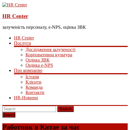
HR Center
залученість персоналу, e-NPS, оцінка ЗВК
HR Center
Послуги
Дослідження залученості
Корпоративна культура
Оцінка ЗВК
Оцінка e-NPS
Про компанію
Історія
Клієнти
Команда
Контакти
HR-Новини
Search
Работник в Китае за час