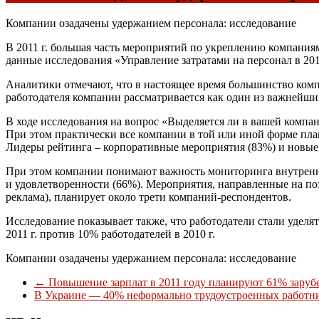
Компании озадачены удержанием персонала: исследование
В 2011 г. большая часть мероприятий по укреплению компания
данные исследования «Управление затратами на персонал в 2011
Аналитики отмечают, что в настоящее время большинство комп
работодателя компании рассматривается как один из важнейших
В ходе исследования на вопрос «Выделяется ли в вашей компа
При этом практически все компании в той или иной форме пла
Лидеры рейтинга – корпоративные мероприятия (83%) и новые 
При этом компании понимают важность мониторинга внутренн
и удовлетворенности (66%). Мероприятия, направленные на по
реклама), планирует около трети компаний-респондентов.
Исследование показывает также, что работодатели стали удел
2011 г. против 10% работодателей в 2010 г.
Компании озадачены удержанием персонала: исследование
←
Повышение зарплат в 2011 году планируют 61% зару
В Украине — 40% неформально трудоустроенных работн