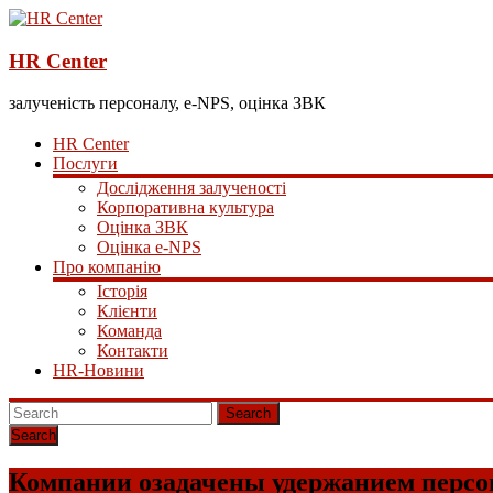
HR Center
залученість персоналу, e-NPS, оцінка ЗВК
HR Center
Послуги
Дослідження залученості
Корпоративна культура
Оцінка ЗВК
Оцінка e-NPS
Про компанію
Історія
Клієнти
Команда
Контакти
HR-Новини
Search
Компании озадачены удержанием персо