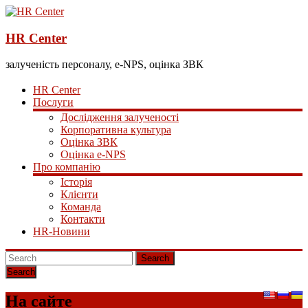
HR Center
залученість персоналу, e-NPS, оцінка ЗВК
HR Center
Послуги
Дослідження залученості
Корпоративна культура
Оцінка ЗВК
Оцінка e-NPS
Про компанію
Історія
Клієнти
Команда
Контакти
HR-Новини
Search
На сайте