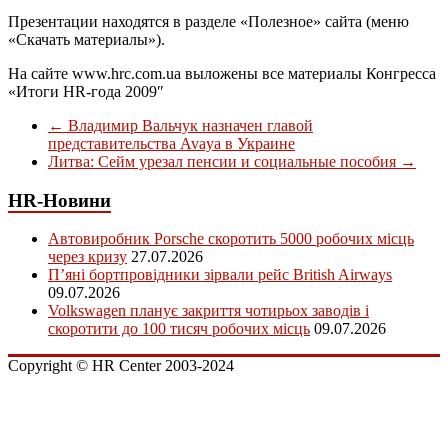
Презентации находятся в разделе «Полезное» сайта (меню
«Скачать материалы»).
На сайте www.hrc.com.ua выложены все материалы Конгресса
«Итоги HR-года 2009″
←
Владимир Вальчук назначен главой
представительства Avaya в Украине
Литва: Сейм урезал пенсии и социальные пособия
→
HR-Новини
Автовиробник Porsche скоротить 5000 робочих місць
через кризу
27.07.2026
П’яні бортпровідники зірвали рейс British Airways
09.07.2026
Volkswagen планує закриття чотирьох заводів і
скоротити до 100 тисяч робочих місць
09.07.2026
Copyright © HR Center 2003-2024