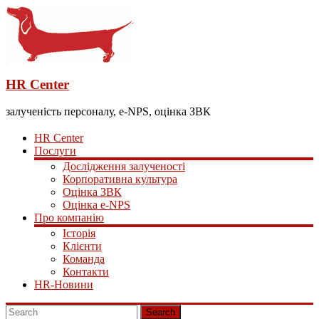
HR Center
залученість персоналу, e-NPS, оцінка ЗВК
HR Center
Послуги
Дослідження залученості
Корпоративна культура
Оцінка ЗВК
Оцінка e-NPS
Про компанію
Історія
Клієнти
Команда
Контакти
HR-Новини
Search