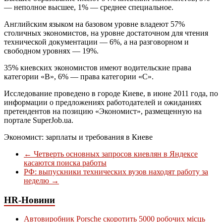
— неполное высшее, 1% — среднее специальное.
Английским языком на базовом уровне владеют 57%
столичных экономистов, на уровне достаточном для чтения
технической документации — 6%, а на разговорном и
свободном уровнях — 19%.
35% киевских экономистов имеют водительские права
категории «В», 6% — права категории «С».
Исследование проведено в городе Киеве, в июне 2011 года, по
информации о предложениях работодателей и ожиданиях
претендентов на позицию «Экономист», размещенную на
портале SuperJob.ua.
Экономист: зарплаты и требования в Киеве
←
Четверть основных запросов киевлян в Яндексе
касаются поиска работы
РФ: выпускники технических вузов находят работу за
неделю
→
HR-Новини
Автовиробник Porsche скоротить 5000 робочих місць