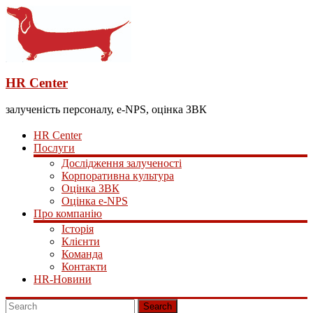
HR Center
залученість персоналу, e-NPS, оцінка ЗВК
HR Center
Послуги
Дослідження залученості
Корпоративна культура
Оцінка ЗВК
Оцінка e-NPS
Про компанію
Історія
Клієнти
Команда
Контакти
HR-Новини
Search