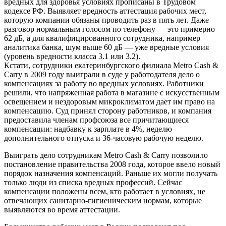
вредных для здоровья условиях прописаны в Трудовом
кодексе РФ. Выявляет вредность аттестация рабочих мест,
которую компании обязаны проводить раз в пять лет. Даже
разговор нормальным голосом по телефону — это примерно
62 дБ, а для квалифицированного сотрудника, например
аналитика банка, шум выше 60 дБ — уже вредные условия
(уровень вредности класса 3.1 или 3.2).
Кстати, сотрудники екатеринбургского филиала Мetro Cash &
Carry в 2009 году выиграли в суде у работодателя дело о
компенсациях за работу во вредных условиях. Работники
решили, что напряженная работа в магазине с искусственным
освещением и нездоровым микроклиматом дает им право на
компенсацию. Суд принял сторону работников, и компания
предоставила членам профсоюза все причитающиеся
компенсации: надбавку к зарплате в 4%, неделю
дополнительного отпуска и 36-часовую рабочую неделю.
Выиграть дело сотрудникам Мetro Cash & Carry позволило
постановление правительства 2008 года, которое ввело новый
порядок назначения компенсаций. Раньше их могли получать
только люди из списка вредных профессий. Сейчас
компенсации положены всем, кто работает в условиях, не
отвечающих санитарно-гигиеническим нормам, которые
выявляются во время аттестации.