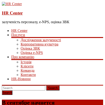
HR Center
залученість персоналу, e-NPS, оцінка ЗВК
HR Center
Послуги
Дослідження залученості
Корпоративна культура
Оцінка ЗВК
Оцінка e-NPS
Про компанію
Історія
Клієнти
Команда
Контакти
HR-Новини
Search
В сентябре начнется