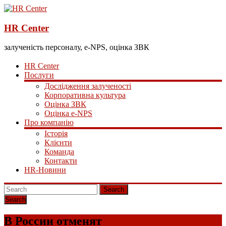
HR Center
залученість персоналу, e-NPS, оцінка ЗВК
HR Center
Послуги
Дослідження залученості
Корпоративна культура
Оцінка ЗВК
Оцінка e-NPS
Про компанію
Історія
Клієнти
Команда
Контакти
HR-Новини
Search
В России отменят