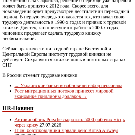
По мнению г-на Сафонова, решение о переходе уже назрело и
может быть принято с 2012 года. Скорее всего, для
нововведения будет предусмотрен десятилетний переходный
период. В первую очередь это касается тех, кто начал свою
трудовую деятельность в 1990-х годах и привык к трудовой
книжке. Для тех, кто приступил к работе в 2000-х годах,
чиновник предлагает сделать трудовую книжку
необязательной.
Сейчас практически ни в одной стране Восточной и
Центральной Европы институт трудовой книжки не
действует. Сохраняются книжки лишь в некоторых странах
СНГ.
В России отменят трудовые книжки
←
Украинские банки возобновили набор персонала
Рост миграционных потоков принесет мировой
экономике триллионы долларов
→
HR-Новини
Автовиробник Porsche скоротить 5000 робочих місць
через кризу
27.07.2026
П’яні бортпровідники зірвали рейс British Airways