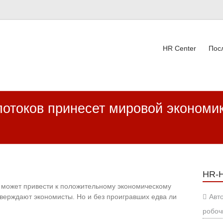
HR Center
Пос
ВК
потоков принесет мировой экономи
HR-
 может привести к положительному экономическому
утверждают экономисты. Но и без проигравших едва ли
Авт
робоч