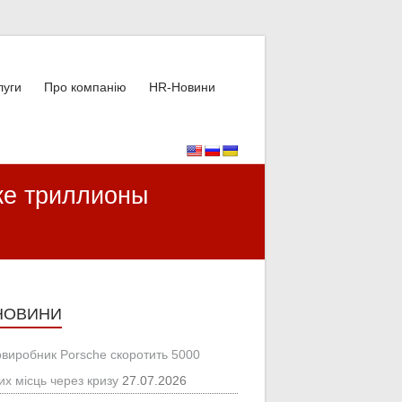
луги
Про компанію
HR-Новини
ке триллионы
НОВИНИ
овиробник Porsche скоротить 5000
их місць через кризу
27.07.2026