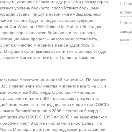
 услуги, укрепляют связи между рынками разных стран,
П’ян
нижают уровень бедности, способствуют большему
Airwa
образию страны, пишут в новой книге «Выдающиеся
 мир и как она будет определять наше будущее»
Vol
aped Our World and Will Define Our Future) Ян Голдин,
заводі
профессор в колледже Бейллиол, и его коллега,
Миграционные процессы невозможно остановить,
місць
5 лет количество мигрантов в мире удвоилось. В
. Миграция сулит выгоды всем: и тем странам, откуда
 и самим мигрантам, считают Голдин и Камерон.
озитивно сказаться на мировой экономике. По оценке
025 г. увеличение количества мигрантов всего на 3% в
вой экономике $356 млрд. С ростом иммиграции
ь населения и растет ВВП, показывают результаты
ией экономического сотрудничества и развития (ОЭСР).
номику Великобритании в 2006 г. составил 6 млрд
ают эксперты ОЭСР. С 1995 по 2005 г. на американском
 рабочих мест, 9 млн из них заняли иностранцы. По
 Марка Миллера, в этот же период иммигранты заняли