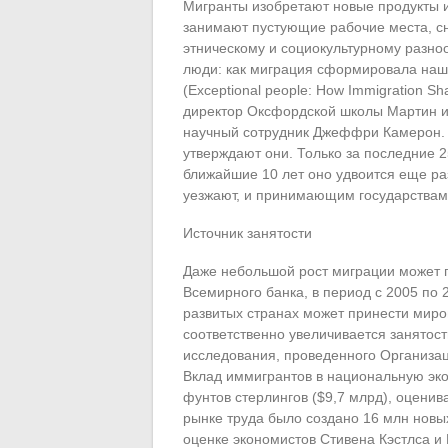
Мигранты изобретают новые продукты и
занимают пустующие рабочие места, с
этническому и социокультурному разно
люди: как миграция сформировала наш
(Exceptional people: How Immigration Sh
директор Оксфордской школы Мартин и 
научный сотрудник Джеффри Камерон. 
утверждают они. Только за последние 2
ближайшие 10 лет оно удвоится еще раз
уезжают, и принимающим государствам,
Источник занятости
Даже небольшой рост миграции может п
Всемирного банка, в период с 2005 по 2
развитых странах может принести миро
соответственно увеличивается занятост
исследования, проведенного Организац
Вклад иммигрантов в национальную эко
фунтов стерлингов ($9,7 млрд), оценив
рынке труда было создано 16 млн новых
оценке экономистов Стивена Кэстлса и