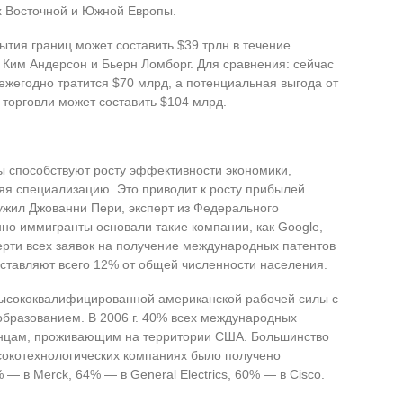
ах Восточной и Южной Европы.
ытия границ может составить $39 трлн в течение
 Ким Андерсон и Бьерн Ломборг. Для сравнения: сейчас
жегодно тратится $70 млрд, а потенциальная выгода от
торговли может составить $104 млрд.
способствуют росту эффективности экономики,
ляя специализацию. Это приводит к росту прибылей
ужил Джованни Пери, эксперт из Федерального
но иммигранты основали такие компании, как Google,
тверти всех заявок на получение международных патентов
ставляют всего 12% от общей численности населения.
 высококвалифицированной американской рабочей силы с
бразованием. В 2006 г. 40% всех международных
анцам, проживающим на территории США. Большинство
сокотехнологических компаниях было получено
 в Merck, 64% — в General Electrics, 60% — в Cisco.