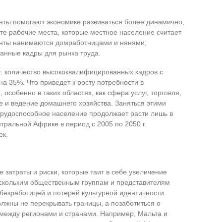
ты помогают экономике развиваться более динамично,
е рабочие места, которые местное население считает
нты нанимаются домработницами и нянями,
нные кадры для рынка труда.
г. количество высококвалифицированных кадров с
а 35%. Что приведет к росту потребности в
особенно в таких областях, как сфера услуг, торговля,
е и ведение домашнего хозяйства. Заняться этими
 трудоспособное население продолжает расти лишь в
тральной Африке в период с 2005 по 2050 г.
ек.
е затраты и риски, которые таит в себе увеличение
ескольким общественным группам и представителям
безработицей и потерей культурной идентичности.
олжны не перекрывать границы, а позаботиться о
между регионами и странами. Например, Мальта и