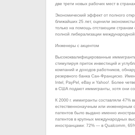
две трети новых рабочих мест в стран
Экономический эффект от полного откр
ближайших 25 лет, оценили экономисты
только на помощь отстающим странам е
полной либерализации международной 
Инженеры с акцентом
Высококвалифицированные иммигранты 
стимулируя приток инвестиций и углуб
компаний и доходов работников, обнар
резервного банка Сан-Франциско. Имен
Intel, PayPel, eBay и Yahoo!. Более че
в США подают иммигранты, хотя они со
К 2000 г. иммигранты составляли 47%
естественнонаучным или инженерным о
патентов было выдано именно иностр
патентов в крупных международных вы
иностранцами: 72% — в Qualcomm, 65% —