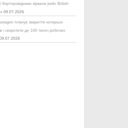
і бортпровідники зірвали рейс British
ys
09.07.2026
kswagen планує закриття чотирьох
в і скоротити до 100 тисяч робочих
09.07.2026