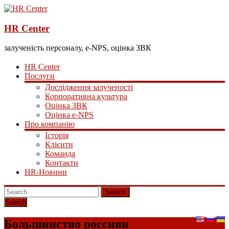
HR Center
залученість персоналу, e-NPS, оцінка ЗВК
HR Center
Послуги
Дослідження залученості
Корпоративна культура
Оцінка ЗВК
Оцінка e-NPS
Про компанію
Історія
Клієнти
Команда
Контакти
HR-Новини
Search
Большинство россиян