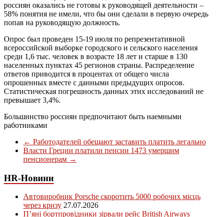
россиян оказались не готовы к руководящей деятельности –
58% понятия не имели, что бы они сделали в первую очередь
попав на руководящую должность.
Опрос был проведен 15-19 июля по репрезентативной
всероссийской выборке городского и сельского населения
среди 1,6 тыс. человек в возрасте 18 лет и старше в 130
населенных пунктах 45 регионов страны. Распределение
ответов приводится в процентах от общего числа
опрошенных вместе с данными предыдущих опросов.
Статистическая погрешность данных этих исследований не
превышает 3,4%.
Большинство россиян предпочитают быть наемными
работниками
←
Работодателей обещают заставить платить легально
Власти Греции платили пенсии 1473 умершим
пенсионерам
→
HR-Новини
Автовиробник Porsche скоротить 5000 робочих місць
через кризу
27.07.2026
П’яні бортпровідники зірвали рейс British Airways