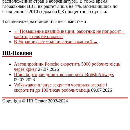
расположению стран в аббревиатуре). В то же время
глобальный ВВП вырастет лишь на 4%, замедлившись по
сравнению с 2010 годом на 0,8 процентного пункта.
Топ-менеджеры становятся пессимистами
←
Повышение квалификации: работник не попросит –
работодатель не оплатит
В Украине растет количество вакансий
→
HR-Новини
Автовиробник Porsche скоротить 5000 робочих місць
через кризу
27.07.2026
П’яні бортпровідники зірвали рейс British Airways
09.07.2026
Volkswagen планує закриття чотирьох заводів і
скоротити до 100 тисяч робочих місць
09.07.2026
Copyright © HR Center 2003-2024