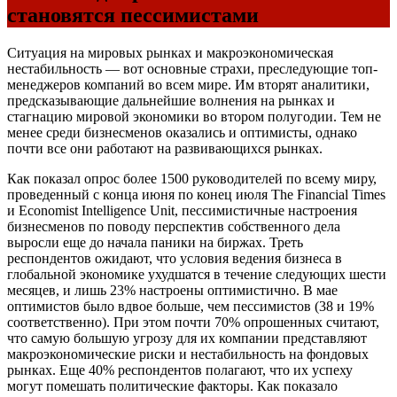
становятся пессимистами
Ситуация на мировых рынках и макроэкономическая
нестабильность — вот основные страхи, преследующие топ-
менеджеров компаний во всем мире. Им вторят аналитики,
предсказывающие дальнейшие волнения на рынках и
стагнацию мировой экономики во втором полугодии. Тем не
менее среди бизнесменов оказались и оптимисты, однако
почти все они работают на развивающихся рынках.
Как показал опрос более 1500 руководителей по всему миру,
проведенный с конца июня по конец июля The Financial Times
и Economist Intelligence Unit, пессимистичные настроения
бизнесменов по поводу перспектив собственного дела
выросли еще до начала паники на биржах. Треть
респондентов ожидают, что условия ведения бизнеса в
глобальной экономике ухудшатся в течение следующих шести
месяцев, и лишь 23% настроены оптимистично. В мае
оптимистов было вдвое больше, чем пессимистов (38 и 19%
соответственно). При этом почти 70% опрошенных считают,
что самую большую угрозу для их компании представляют
макроэкономические риски и нестабильность на фондовых
рынках. Еще 40% респондентов полагают, что их успеху
могут помешать политические факторы. Как показало