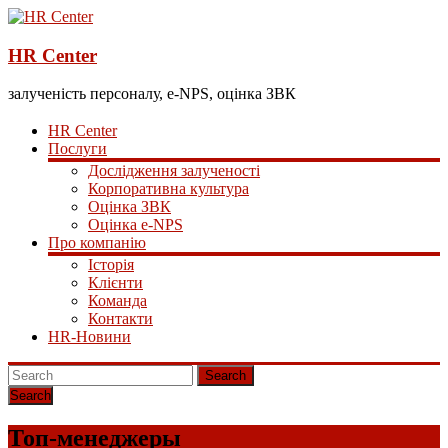
HR Center
залученість персоналу, e-NPS, оцінка ЗВК
HR Center
Послуги
Дослідження залученості
Корпоративна культура
Оцінка ЗВК
Оцінка e-NPS
Про компанію
Історія
Клієнти
Команда
Контакти
HR-Новини
Search
Топ-менеджеры