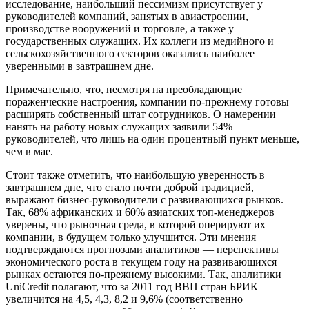
исследование, наибольший пессимизм присутствует у
руководителей компаний, занятых в авиастроении,
производстве вооружений и торговле, а также у
государственных служащих. Их коллеги из медийного и
сельскохозяйственного секторов оказались наиболее
уверенными в завтрашнем дне.
Примечательно, что, несмотря на преобладающие
пораженческие настроения, компании по-прежнему готовы
расширять собственный штат сотрудников. О намерении
нанять на работу новых служащих заявили 54%
руководителей, что лишь на один процентный пункт меньше,
чем в мае.
Стоит также отметить, что наибольшую уверенность в
завтрашнем дне, что стало почти доброй традицией,
выражают бизнес-руководители с развивающихся рынков.
Так, 68% африканских и 60% азиатских топ-менеджеров
уверены, что рыночная среда, в которой оперируют их
компании, в будущем только улучшится. Эти мнения
подтверждаются прогнозами аналитиков — перспективы
экономического роста в текущем году на развивающихся
рынках остаются по-прежнему высокими. Так, аналитики
UniCredit полагают, что за 2011 год ВВП стран БРИК
увеличится на 4,5, 4,3, 8,2 и 9,6% (соответственно