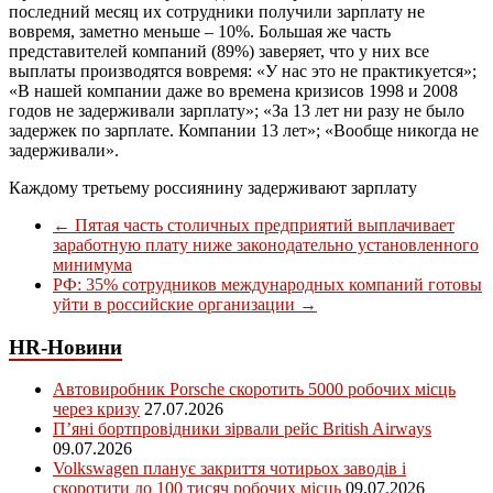
последний месяц их сотрудники получили зарплату не
вовремя, заметно меньше – 10%. Большая же часть
представителей компаний (89%) заверяет, что у них все
выплаты производятся вовремя: «У нас это не практикуется»;
«В нашей компании даже во времена кризисов 1998 и 2008
годов не задерживали зарплату»; «За 13 лет ни разу не было
задержек по зарплате. Компании 13 лет»; «Вообще никогда не
задерживали».
Каждому третьему россиянину задерживают зарплату
←
Пятая часть столичных предприятий выплачивает
заработную плату ниже законодательно установленного
минимума
РФ: 35% сотрудников международных компаний готовы
уйти в российские организации
→
HR-Новини
Автовиробник Porsche скоротить 5000 робочих місць
через кризу
27.07.2026
П’яні бортпровідники зірвали рейс British Airways
09.07.2026
Volkswagen планує закриття чотирьох заводів і
скоротити до 100 тисяч робочих місць
09.07.2026