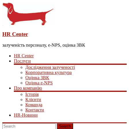
HR Center
залученість персоналу, e-NPS, оцінка ЗВК
HR Center
Послуги
Дослідження залученості
Корпоративна культура
Оцінка ЗВК
Оцінка e-NPS
Про компанію
Історія
Клієнти
Команда
Контакти
HR-Новини
Search