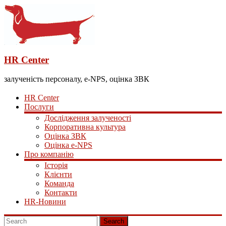
HR Center
залученість персоналу, e-NPS, оцінка ЗВК
HR Center
Послуги
Дослідження залученості
Корпоративна культура
Оцінка ЗВК
Оцінка e-NPS
Про компанію
Історія
Клієнти
Команда
Контакти
HR-Новини
Search