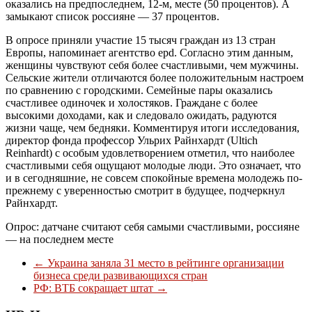
оказались на предпоследнем, 12-м, месте (50 процентов). А
замыкают список россияне — 37 процентов.
В опросе приняли участие 15 тысяч граждан из 13 стран
Европы, напоминает агентство epd. Согласно этим данным,
женщины чувствуют себя более счастливыми, чем мужчины.
Сельские жители отличаются более положительным настроем
по сравнению с городскими. Семейные пары оказались
счастливее одиночек и холостяков. Граждане с более
высокими доходами, как и следовало ожидать, радуются
жизни чаще, чем бедняки. Комментируя итоги исследования,
директор фонда профессор Ульрих Райнхардт (Ultich
Reinhardt) с особым удовлетворением отметил, что наиболее
счастливыми себя ощущают молодые люди. Это означает, что
и в сегодняшние, не совсем спокойные времена молодежь по-
прежнему с уверенностью смотрит в будущее, подчеркнул
Райнхардт.
Опрос: датчане считают себя самыми счастливыми, россияне
— на последнем месте
←
Украина заняла 31 место в рейтинге организации
бизнеса среди развивающихся стран
РФ: ВТБ сокращает штат
→