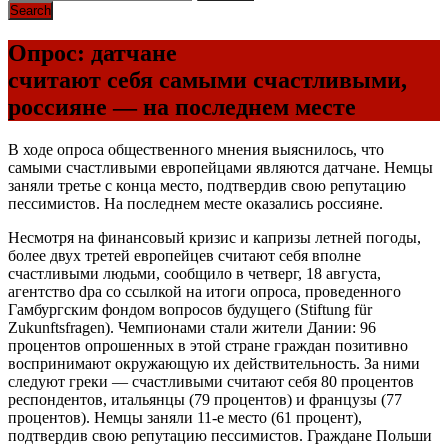
Опрос: датчане
считают себя самыми счастливыми,
россияне — на последнем месте
В ходе опроса общественного мнения выяснилось, что
самыми счастливыми европейцами являются датчане. Немцы
заняли третье с конца место, подтвердив свою репутацию
пессимистов. На последнем месте оказались россияне.
Несмотря на финансовый кризис и капризы летней погоды,
более двух третей европейцев считают себя вполне
счастливыми людьми, сообщило в четверг, 18 августа,
агентство dpa со ссылкой на итоги опроса, проведенного
Гамбургским фондом вопросов будущего (Stiftung für
Zukunftsfragen). Чемпионами стали жители Дании: 96
процентов опрошенных в этой стране граждан позитивно
воспринимают окружающую их действительность. За ними
следуют греки — счастливыми считают себя 80 процентов
респондентов, итальянцы (79 процентов) и французы (77
процентов). Немцы заняли 11-е место (61 процент),
подтвердив свою репутацию пессимистов. Граждане Польши