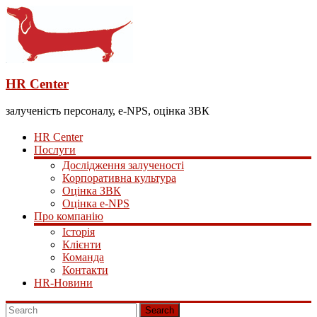
HR Center
залученість персоналу, e-NPS, оцінка ЗВК
HR Center
Послуги
Дослідження залученості
Корпоративна культура
Оцінка ЗВК
Оцінка e-NPS
Про компанію
Історія
Клієнти
Команда
Контакти
HR-Новини
Search