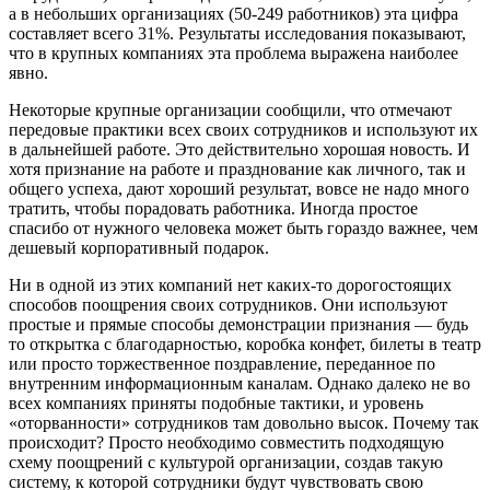
а в небольших организациях (50-249 работников) эта цифра
составляет всего 31%. Результаты исследования показывают,
что в крупных компаниях эта проблема выражена наиболее
явно.
Некоторые крупные организации сообщили, что отмечают
передовые практики всех своих сотрудников и используют их
в дальнейшей работе. Это действительно хорошая новость. И
хотя признание на работе и празднование как личного, так и
общего успеха, дают хороший результат, вовсе не надо много
тратить, чтобы порадовать работника. Иногда простое
спасибо от нужного человека может быть гораздо важнее, чем
дешевый корпоративный подарок.
Ни в одной из этих компаний нет каких-то дорогостоящих
способов поощрения своих сотрудников. Они используют
простые и прямые способы демонстрации признания — будь
то открытка с благодарностью, коробка конфет, билеты в театр
или просто торжественное поздравление, переданное по
внутренним информационным каналам. Однако далеко не во
всех компаниях приняты подобные тактики, и уровень
«оторванности» сотрудников там довольно высок. Почему так
происходит? Просто необходимо совместить подходящую
схему поощрений с культурой организации, создав такую
систему, к которой сотрудники будут чувствовать свою