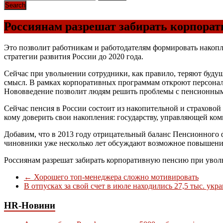
Россиянам разрешат забирать корпора
Это позволит работникам и работодателям формировать накопл
стратегии развития России до 2020 года.
Сейчас при увольнении сотрудники, как правило, теряют буд
смысл. В рамках корпоративных программам откроют персональ
Нововведение позволит людям решить проблемы с пенсионны
Сейчас пенсия в России состоит из накопительной и страховой
кому доверить свои накопления: государству, управляющей ко
Добавим, что в 2013 году отрицательный баланс Пенсионного 
чиновники уже несколько лет обсуждают возможное повышение
Россиянам разрешат забирать корпоративную пенсию при уво
←
Хорошего топ-менеджера сложно мотивировать
В отпусках за свой счет в июле находились 27,5 тыс. ук
HR-Новини