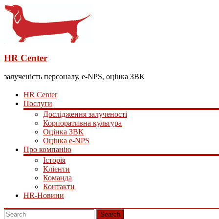
HR Center
залученість персоналу, e-NPS, оцінка ЗВК
HR Center
Послуги
Дослідження залученості
Корпоративна культура
Оцінка ЗВК
Оцінка e-NPS
Про компанію
Історія
Клієнти
Команда
Контакти
HR-Новини
Search