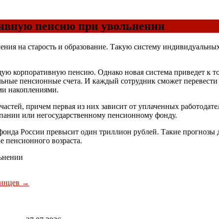
тивную пенсию при увольнении
ения на старость и образование. Такую систему индивидуальны
ущую корпоративную пенсию. Однако новая система приведет к т
ные пенсионные счета. И каждый сотрудник сможет перевести н
ми накоплениями.
 частей, причем первая из них зависит от уплаченных работодат
мпании или негосударственному пенсионному фонду.
фонда России превысит один триллион рублей. Такие прогнозы 
 пенсионного возраста.
льнении
раинцев
→