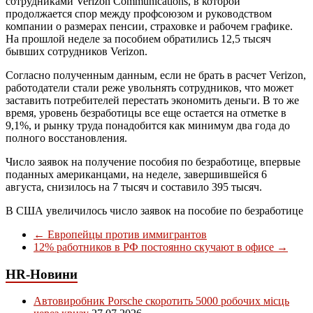
сотрудниками Verizon Communications, в которой
продолжается спор между профсоюзом и руководством
компании о размерах пенсии, страховке и рабочем графике.
На прошлой неделе за пособием обратились 12,5 тысяч
бывших сотрудников Verizon.
Согласно полученным данным, если не брать в расчет Verizon,
работодатели стали реже увольнять сотрудников, что может
заставить потребителей перестать экономить деньги. В то же
время, уровень безработицы все еще остается на отметке в
9,1%, и рынку труда понадобится как минимум два года до
полного восстановления.
Число заявок на получение пособия по безработице, впервые
поданных американцами, на неделе, завершившейся 6
августа, снизилось на 7 тысяч и составило 395 тысяч.
В США увеличилось число заявок на пособие по безработице
←
Европейцы против иммигрантов
12% работников в РФ постоянно скучают в офисе
→
HR-Новини
Автовиробник Porsche скоротить 5000 робочих місць