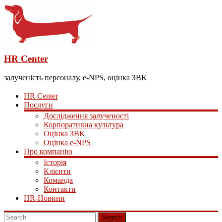
HR Center
залученість персоналу, e-NPS, оцінка ЗВК
HR Center
Послуги
Дослідження залученості
Корпоративна культура
Оцінка ЗВК
Оцінка e-NPS
Про компанію
Історія
Клієнти
Команда
Контакти
HR-Новини
Search