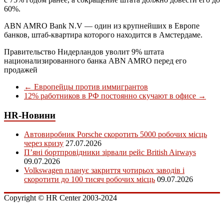
60%.
ABN AMRO Bank N.V — один из крупнейших в Европе
банков, штаб-квартира которого находится в Амстердаме.
Правительство Нидерландов уволит 9% штата
национализированного банка ABN AMRO перед его
продажей
←
Европейцы против иммигрантов
12% работников в РФ постоянно скучают в офисе
→
HR-Новини
Автовиробник Porsche скоротить 5000 робочих місць
через кризу
27.07.2026
П’яні бортпровідники зірвали рейс British Airways
09.07.2026
Volkswagen планує закриття чотирьох заводів і
скоротити до 100 тисяч робочих місць
09.07.2026
Copyright © HR Center 2003-2024