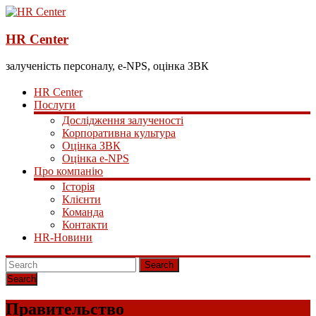
HR Center
залученість персоналу, e-NPS, оцінка ЗВК
HR Center
Послуги
Дослідження залученості
Корпоративна культура
Оцінка ЗВК
Оцінка e-NPS
Про компанію
Історія
Клієнти
Команда
Контакти
HR-Новини
Search
Правительство