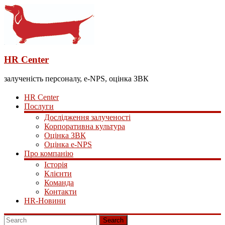
HR Center
залученість персоналу, e-NPS, оцінка ЗВК
HR Center
Послуги
Дослідження залученості
Корпоративна культура
Оцінка ЗВК
Оцінка e-NPS
Про компанію
Історія
Клієнти
Команда
Контакти
HR-Новини
Search