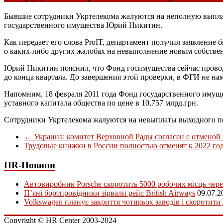
Бывшие сотрудники Укртелекома жалуются на неполную выпла
государственного имущества Юрий Никитин.
Как передает его слова РroIT, департамент получил заявление
о каких-либо других жалобах на невыполнение новым собстве
Юрий Никитин пояснил, что Фонд госимущества сейчас провод
до конца квартала. До завершения этой проверки, в ФГИ не на
Напомним, 18 февраля 2011 года Фонд государственного имущ
уставного капитала общества по цене в 10,757 млрд.грн.
Сотрудники Укртелекома жалуются на невыплаты выходного п
←
Украина: комитет Верховной Рады согласен с отменой 
Трудовые книжки в России полностью отменят к 2022 го
HR-Новини
Автовиробник Porsche скоротить 5000 робочих місць чере
П’яні бортпровідники зірвали рейс British Airways
09.07.2
Volkswagen планує закриття чотирьох заводів і скоротити
Copyright © HR Center 2003-2024