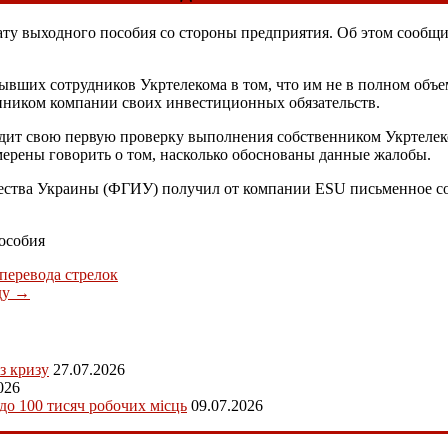
ту выходного пособия со стороны предприятия. Об этом сообщ
 бывших сотрудников Укртелекома в том, что им не в полном об
нником компании своих инвестиционных обязательств.
ит свою первую проверку выполнения собственником Укртелеко
мерены говорить о том, насколько обоснованы данные жалобы.
ества Украины (ФГИУ) получил от компании ESU письменное со
особия
перевода стрелок
ду
→
з кризу
27.07.2026
026
 до 100 тисяч робочих місць
09.07.2026