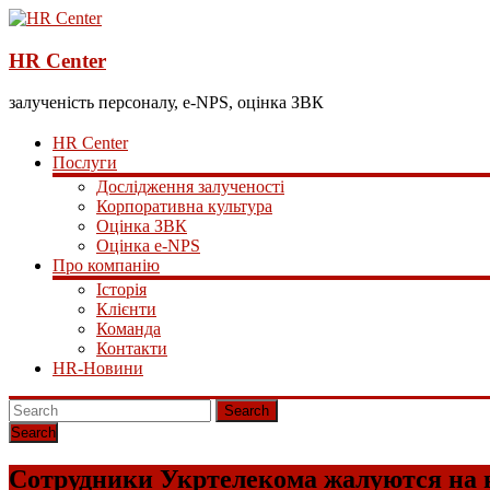
HR Center
залученість персоналу, e-NPS, оцінка ЗВК
HR Center
Послуги
Дослідження залученості
Корпоративна культура
Оцінка ЗВК
Оцінка e-NPS
Про компанію
Історія
Клієнти
Команда
Контакти
HR-Новини
Search
Сотрудники Укртелекома жалуются на 