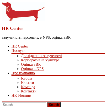
HR Center
залученість персоналу, e-NPS, оцінка ЗВК
HR Center
Послуги
Дослідження залученості
Корпоративна культура
Оцінка ЗВК
Оцінка e-NPS
Про компанію
Історія
Клієнти
Команда
Контакти
HR-Новини
Search