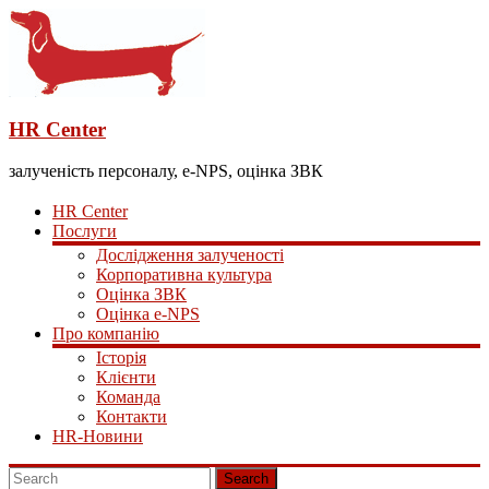
HR Center
залученість персоналу, e-NPS, оцінка ЗВК
HR Center
Послуги
Дослідження залученості
Корпоративна культура
Оцінка ЗВК
Оцінка e-NPS
Про компанію
Історія
Клієнти
Команда
Контакти
HR-Новини
Search