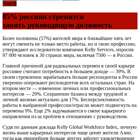
85% россиян стремятся
занять руководящую должность
Более половины (57%) жителей мира в ближайшие пять лет
могут сменить не только место работы, но и свою профессию,
утверждают исследователи компании Kelly Services, опросив
97 000 человек в 30 странах мира, включая 7500 — в России.
Главной причиной для радикальных перемен в своей карьере
россияне считают потребность в большем доходе — 39%. В
своем стремлении зарабатывать больше респонденты в России
уверенно опережают респондентов всех остальных стран. На
втором месте — изменение личных или профессиональных
интересов — 29%. Сохранение баланса между трудовой и
личной жизнью актуально для 17%. Бесперспективность
работы в выбранной профессии/отрасли может подвигнуть на
перемены 9%. Еще 2% задумываются о смене карьерного
направления из-за проблем в отношениях с руководством.
Судя по данным доклада Kelly Global Workforce Index, личную
жизнь выше карьерных интересов чаще ценят жители Азии,
тогда как европейцев больше других заботит удовлетворение