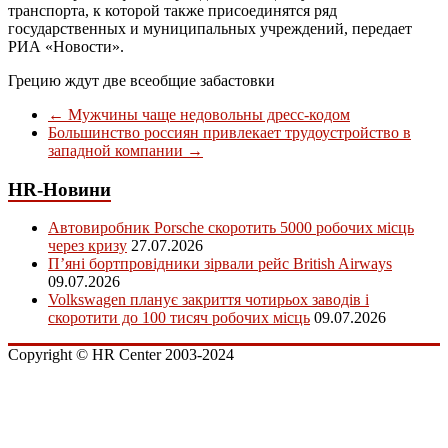
транспорта, к которой также присоединятся ряд
государственных и муниципальных учреждений, передает
РИА «Новости».
Грецию ждут две всеобщие забастовки
←
Мужчины чаще недовольны дресс-кодом
Большинство россиян привлекает трудоустройство в
западной компании
→
HR-Новини
Автовиробник Porsche скоротить 5000 робочих місць
через кризу
27.07.2026
П’яні бортпровідники зірвали рейс British Airways
09.07.2026
Volkswagen планує закриття чотирьох заводів і
скоротити до 100 тисяч робочих місць
09.07.2026
Copyright © HR Center 2003-2024