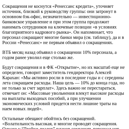
Сокращения не коснутся «Ренессанс кредита», уточняет
источник, близкий к руководству группы: они затронут в
основном бэк-офис, незначительно — инвестиционно-
банковское управление и при этом группа продолжит
нанимать сотрудников на ключевые позиции «в условиях
благоприятного кадрового рынка». Он напоминает, что
персонал сокращают многие банки мира (см. таблицу), да и в
России «Ренессанс» не первым объявил о сокращениях.
ВТБ месяц назад объявил о сокращении 10% персонала, а
годом ранее уволил еще столько же.
Будут сокращения и в ФК «Открытие», но их масштаб еще не
определен, говорит заместитель гендиректора Алексей
Карахан: «Мы активно росли в последние годы и с середины
лета сокращаем расходы. Наша цель — 10% до конца года, но
не только за счет зарплат». Здесь важно не перестараться,
отмечает он: «Массовые увольнения влекут высокие расходы
на выплаты выходных пособий, а при улучшении
экономических условий придется нести лишние траты на
наем новых людей».
Остальные обещают обойтись без сокращений.
«Волатильность высокая, и многие проводят сокращения.
Однако у “Тройки диалог” планов сокращать персонал нет,