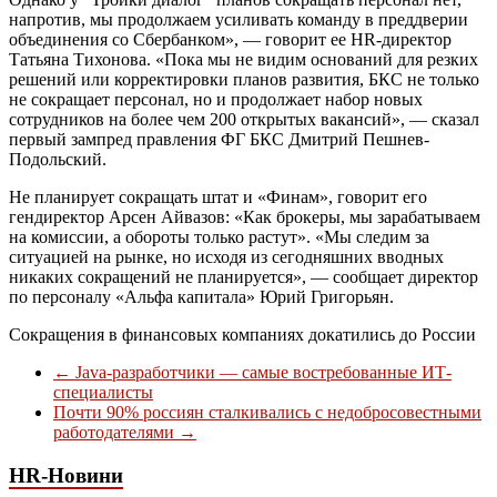
напротив, мы продолжаем усиливать команду в преддверии
объединения со Сбербанком», — говорит ее HR-директор
Татьяна Тихонова. «Пока мы не видим оснований для резких
решений или корректировки планов развития, БКС не только
не сокращает персонал, но и продолжает набор новых
сотрудников на более чем 200 открытых вакансий», — сказал
первый зампред правления ФГ БКС Дмитрий Пешнев-
Подольский.
Не планирует сокращать штат и «Финам», говорит его
гендиректор Арсен Айвазов: «Как брокеры, мы зарабатываем
на комиссии, а обороты только растут». «Мы следим за
ситуацией на рынке, но исходя из сегодняшних вводных
никаких сокращений не планируется», — сообщает директор
по персоналу «Альфа капитала» Юрий Григорьян.
Сокращения в финансовых компаниях докатились до России
←
Java-разработчики — cамые востребованные ИТ-
специалисты
Почти 90% россиян сталкивались с недобросовестными
работодателями
→
HR-Новини