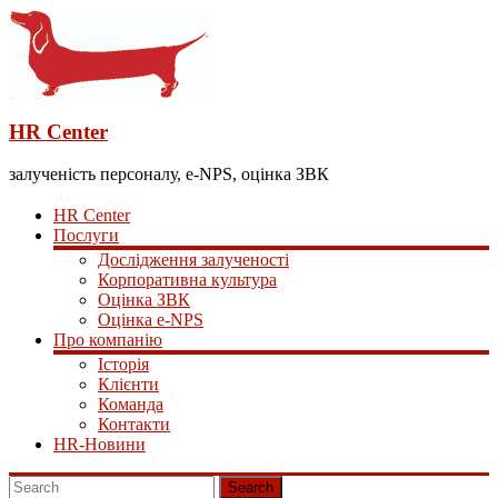
HR Center
залученість персоналу, e-NPS, оцінка ЗВК
HR Center
Послуги
Дослідження залученості
Корпоративна культура
Оцінка ЗВК
Оцінка e-NPS
Про компанію
Історія
Клієнти
Команда
Контакти
HR-Новини
Search