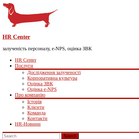
HR Center
залученість персоналу, e-NPS, оцінка ЗВК
HR Center
Послуги
Дослідження залученості
Корпоративна культура
Оцінка ЗВК
Оцінка e-NPS
Про компанію
Історія
Клієнти
Команда
Контакти
HR-Новини
Search