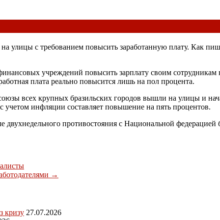
 на улицы с требованием повысить заработанную плату. Как пише
финансовых учреждений повысить зарплату своим сотрудникам н
работная плата реально повысится лишь на пол процента.
союзы всех крупных бразильских городов вышли на улицы и нач
 с учетом инфляции составляет повышение на пять процентов.
осле двухнедельного противостояния с Национальной федерацией
иалисты
работодателями
→
з кризу
27.07.2026