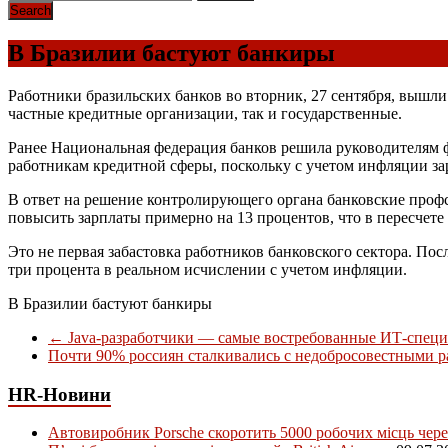
В Бразилии бастуют банкиры
Работники бразильских банков во вторник, 27 сентября, вышли
частные кредитные организации, так и государственные.
Ранее Национальная федерация банков решила руководителям 
работникам кредитной сферы, поскольку с учетом инфляции за
В ответ на решение контролирующего органа банковские проф
повысить зарплаты примерно на 13 процентов, что в пересчете
Это не первая забастовка работников банковского сектора. П
три процента в реальном исчислении с учетом инфляции.
В Бразилии бастуют банкиры
←
Java-разработчики — cамые востребованные ИТ-спец
Почти 90% россиян сталкивались с недобросовестными 
HR-Новини
Автовиробник Porsche скоротить 5000 робочих місць чере