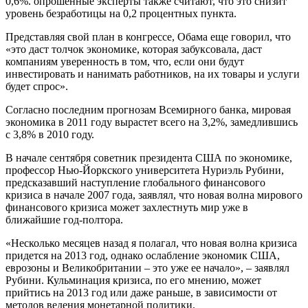
0,6%. опрошенные эксперты также считают, что это снизит
уровень безработицы на 0,2 процентных пункта.
Представляя свой план в конгрессе, Обама еще говорил, что
«это даст толчок экономике, которая забуксовала, даст
компаниям уверенность в том, что, если они будут
инвестировать и нанимать работников, на их товары и услуги
будет спрос».
Согласно последним прогнозам Всемирного банка, мировая
экономика в 2011 году вырастет всего на 3,2%, замедлившись
с 3,8% в 2010 году.
В начале сентября советник президента США по экономике,
профессор Нью-Йоркского университета Нуриэль Рубини,
предсказавший наступление глобального финансового
кризиса в начале 2007 года, заявлял, что новая волна мирового
финансового кризиса может захлестнуть мир уже в
ближайшие год-полтора.
«Несколько месяцев назад я полагал, что новая волна кризиса
придется на 2013 год, однако ослабление экономик США,
еврозоны и Великобритании – это уже ее начало», – заявлял
Рубини. Кульминация кризиса, по его мнению, может
прийтись на 2013 год или даже раньше, в зависимости от
методов ведения монетарной политики.