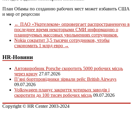
План Обамы по созданию рабочих мест может избавить США
и мир от рецессии
←
ПАО «Укртелеком» опровергает распространенную в
последнее время некоторыми СМИ информацию о
планируемых массовых увольнениях сотрудников.
Nokia сократит 3,5 тысячи сотрудников, чтобы
сэкономить 1 млрд евро
→
HR-Новини
Автовиробник Porsche скоротить 5000 робочих місць
через кризу
27.07.2026
П’яні бортпровідники зірвали рейс British Airways
09.07.2026
Volkswagen планує закриття чотирьох заводів і
скоротити до 100 тисяч робочих місць
09.07.2026
Copyright © HR Center 2003-2024