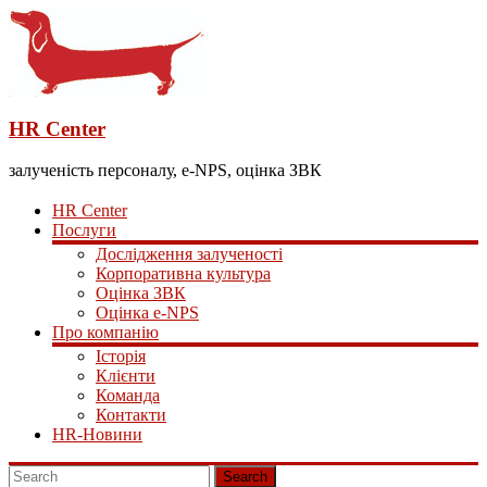
HR Center
залученість персоналу, e-NPS, оцінка ЗВК
HR Center
Послуги
Дослідження залученості
Корпоративна культура
Оцінка ЗВК
Оцінка e-NPS
Про компанію
Історія
Клієнти
Команда
Контакти
HR-Новини
Search