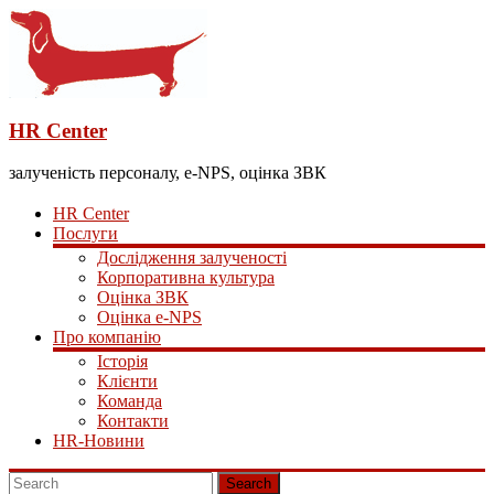
HR Center
залученість персоналу, e-NPS, оцінка ЗВК
HR Center
Послуги
Дослідження залученості
Корпоративна культура
Оцінка ЗВК
Оцінка e-NPS
Про компанію
Історія
Клієнти
Команда
Контакти
HR-Новини
Search