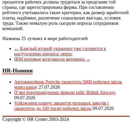
процентов рабочих должны трудиться за пределами той
страны, где зарегистрирована фирма. При составлении
рейтинга учитывались такие критерии, как размер заработной
платы, надбавки, различные социальные выгоды, условия
труда. Также немалую роль сыграли опросы сотрудников
компаний.
Названы 25 лучших в мире работодателей
←
Каждый второй украинец уже готовится к
наступлению кризиса: опрос
IBM впервые возглавила женщина
→
HR-Новини
Автовиробник Porsche скоротить 5000 робочих місць
через кризу
27.07.2026
П’яні бортпровідники зірвали рейс British Airways
09.07.2026
Volkswagen планує закриття чотирьох заводів і
скоротити до 100 тисяч робочих місць
09.07.2026
Copyright © HR Center 2003-2024