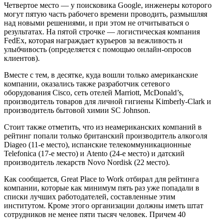
Четвертое место — у поисковика Google, инженеры которого
могут пятую часть рабочего времени проводить, размышляя
над новыми решениями, и при этом не отчитываться о
результатах. На пятой строчке — логистическая компания
FedEx, которая награждает курьеров за вежливость и
улыбчивость (определяется с помощью онлайн-опросов
клиентов).
Вместе с тем, в десятке, куда вошли только американские
компании, оказались также разработчик сетевого
оборудования Cisco, сеть отелей Marriott, McDonald’s,
производитель товаров для личной гигиены Kimberly-Clark и
производитель бытовой химии SC Johnson.
Стоит также отметить, что из неамериканских компаний в
рейтинг попали только британский производитель алкоголя
Diageo (11-е место), испанские телекоммуникационные
Telefonica (17-е место) и Atento (24-е место) и датский
производитель лекарств Novo Nordisk (22 место).
Как сообщается, Great Place to Work отбирал для рейтинга
компании, которые как минимум пять раз уже попадали в
списки лучших работодателей, составленные этим
институтом. Кроме этого организации должны иметь штат
сотрудников не менее пяти тысяч человек. Причем 40