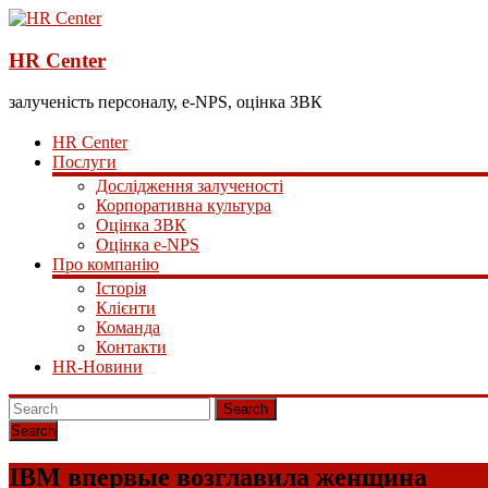
HR Center
залученість персоналу, e-NPS, оцінка ЗВК
HR Center
Послуги
Дослідження залученості
Корпоративна культура
Оцінка ЗВК
Оцінка e-NPS
Про компанію
Історія
Клієнти
Команда
Контакти
HR-Новини
Search
IBM впервые возглавила женщина