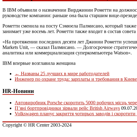
В IBM объявили о назначении Вирджинии Рометти на должность 
руководстве компании: раньше она была старшим вице-президе
Рометти сменила на посту Сэмюела Палмисано, который также 
занимает уже восемь лет. Рометти также входит в состав совета
«На протяжении последних десяти лет Джинни Рометти успешно
Markets Unit, — сказал Палмисано. — Долгосрочное стратегич
аналитика или коммерциализация суперкомпьютера Watson».
IBM впервые возглавила женщина
←
Названы 25 лучших в мире работодателей
Инженер по охране труда: зарплаты и требования в Киев
HR-Новини
Автовиробник Porsche скоротить 5000 робочих місць чере
П’яні бортпровідники зірвали рейс British Airways
09.07.2
Volkswagen планує закриття чотирьох заводів і скоротити
Copyright © HR Center 2003-2024