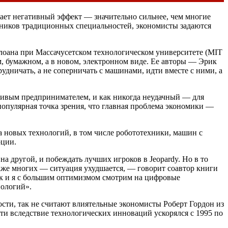
вает негативный эффект — значительно сильнее, чем многие
отников традиционных специальностей, экономисты задаются
Слоана при Массачусетском технологическом университете (MIT
м, бумажном, а в новом, электронном виде. Ее авторы — Эрик
удничать, а не соперничать с машинами, идти вместе с ними, а
тливым предпринимателем, и как никогда неудачный — для
популярная точка зрения, что главная проблема экономики —
а новых технологий, в том числе робототехники, машин с
рции.
а другой, и побеждать лучших игроков в Jeopardy. Но в то
аже многих — ситуация ухудшается, — говорит соавтор книги
к и я с большим оптимизмом смотрим на цифровые
нологий».
ности, так не считают влиятельные экономисты Роберт Гордон из
ти вследствие технологических инноваций ускорялся с 1995 по