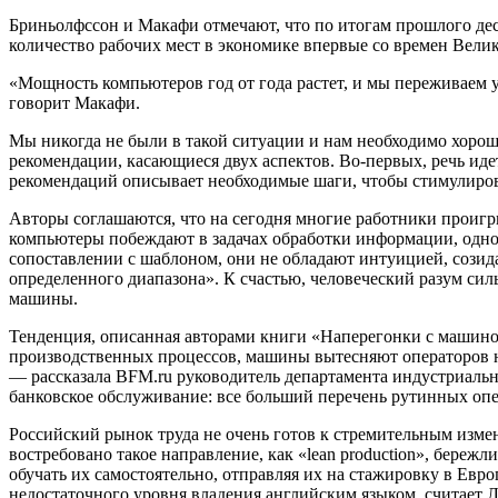
Бриньолфссон и Макафи отмечают, что по итогам прошлого деся
количество рабочих мест в экономике впервые со времен Велик
«Мощность компьютеров год от года растет, и мы переживаем
говорит Макафи.
Мы никогда не были в такой ситуации и нам необходимо хорошо
рекомендации, касающиеся двух аспектов. Во-первых, речь иде
рекомендаций описывает необходимые шаги, чтобы стимулирова
Авторы соглашаются, что на сегодня многие работники проигр
компьютеры побеждают в задачах обработки информации, одн
сопоставлении с шаблоном, они не обладают интуицией, созид
определенного диапазона». К счастью, человеческий разум силь
машины.
Тенденция, описанная авторами книги «Наперегонки с машиной»
производственных процессов, машины вытесняют операторов н
— рассказала BFM.ru руководитель департамента индустриальн
банковское обслуживание: все больший перечень рутинных оп
Российский рынок труда не очень готов к стремительным изме
востребовано такое направление, как «lean production», бере
обучать их самостоятельно, отправляя их на стажировку в Евр
недостаточного уровня владения английским языком, считает 