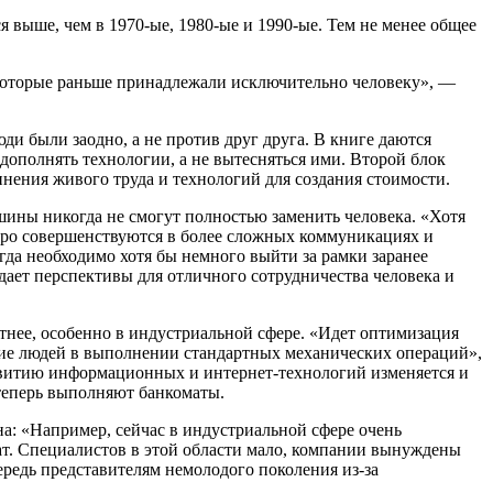
 выше, чем в 1970-ые, 1980-ые и 1990-ые. Тем не менее общее
 которые раньше принадлежали исключительно человеку», —
ди были заодно, а не против друг друга. В книге даются
 дополнять технологии, а не вытесняться ими. Второй блок
ения живого труда и технологий для создания стоимости.
шины никогда не смогут полностью заменить человека. «Хотя
тро совершенствуются в более сложных коммуникациях и
да необходимо хотя бы немного выйти за рамки заранее
оздает перспективы для отличного сотрудничества человека и
етнее, особенно в индустриальной сфере. «Идет оптимизация
тие людей в выполнении стандартных механических операций»,
азвитию информационных и интернет-технологий изменяется и
теперь выполняют банкоматы.
а: «Например, сейчас в индустриальной сфере очень
рат. Специалистов в этой области мало, компании вынуждены
ередь представителям немолодого поколения из-за