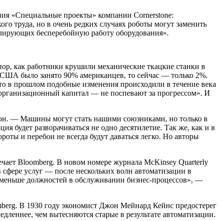
ния «Специальные проекты» компании Cornerstone:
го труда, но в очень редких случаях роботы могут заменить
ролирующих бесперебойную работу оборудования».
пор, как работники крушили механические ткацкие станки в
е в США было занято 90% американцев, то сейчас — только 2%.
что в прошлом подобные изменения происходили в течение века
 организационный капитал — не поспевают за прогрессом». И
сон. — Машины могут стать нашими союзниками, но только в
 будет разворачиваться не одно десятилетие. Так же, как и в
ты и перебои не всегда будут даваться легко. Но авторы
чает Bloomberg. В новом номере журнала McKinsey Quarterly
 в сфере услуг — после нескольких волн автоматизации в
е меньше должностей в обслуживании бизнес-процессов», —
berg. В 1930 году экономист Джон Мейнард Кейнс предостерег
едленнее, чем вытесняются старые в результате автоматизации.