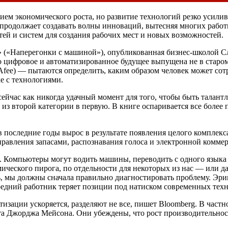
ем экономического роста, но развитие технологий резко усили
я продолжает создавать волны инноваций, вытесняя многих раб
ей и систем для создания рабочих мест и новых возможностей.
ne» («Наперегонки с машиной»), опубликованная бизнес-школой 
про цифровое и автоматизированное будущее выпущена не в старо
fee) — пытаются определить, каким образом человек может сотр
е с технологиями.
сейчас как никогда удачный момент для того, чтобы быть талан
из второй категории в первую. В книге оспаривается все более 
 последние годы вырос в результате появления целого комплекс
равления запасами, распознавания голоса и электронной комме
 Компьютеры могут водить машины, переводить с одного языка н
ического пирога, по отдельности для некоторых из нас — или д
 мы должны сначала правильно диагностировать проблему. Эри
средний работник теряет позиции под натиском современных тех
тизации ускоряется, разделяют не все, пишет Bloomberg. В част
та Джорджа Мейсона. Они убеждены, что рост производительнос