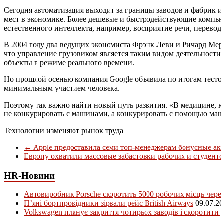
Сегодня автоматизация выходит за границы заводов и фабрик и
мест в экономике. Более дешевые и быстродействующие компью
естественного интеллекта, например, восприятие речи, перевод
В 2004 году два ведущих экономиста Фрэнк Леви и Ричард Мер
что управление грузовиком является таким видом деятельности
объекты в режиме реального времени.
Но прошлой осенью компания Google объявила по итогам тесто
минимальным участием человека.
Поэтому так важно найти новый путь развития. «В медицине,
не конкурировать с машинами, а конкурировать с помощью м
Технологии изменяют рынок труда
←
Apple предоставила семи топ-менеджерам бонусные а
Европу охватили массовые забастовки рабочих и студен
HR-Новини
Автовиробник Porsche скоротить 5000 робочих місць чере
П’яні бортпровідники зірвали рейс British Airways
09.07.2
Volkswagen планує закриття чотирьох заводів і скоротити