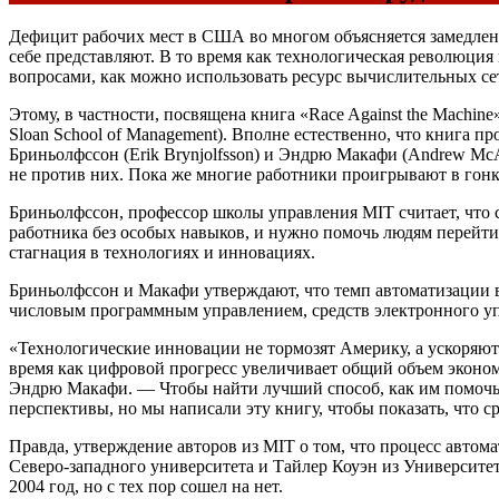
Дефицит рабочих мест в США во многом объясняется замедлени
себе представляют. В то время как технологическая революци
вопросами, как можно использовать ресурс вычислительных сет
Этому, в частности, посвящена книга «Race Against the Machi
Sloan School of Management). Вполне естественно, что книга 
Бриньолфссон (Erik Brynjolfsson) и Эндрю Макафи (Andrew McA
не против них. Пока же многие работники проигрывают в гонк
Бриньолфссон, профессор школы управления MIT считает, что 
работника без особых навыков, и нужно помочь людям перейти 
стагнация в технологиях и инновациях.
Бриньолфссон и Макафи утверждают, что темп автоматизации в
числовым программным управлением, средств электронного уп
«Технологические инновации не тормозят Америку, а ускоряют.
время как цифровой прогресс увеличивает общий объем эконом
Эндрю Макафи. — Чтобы найти лучший способ, как им помочь,
перспективы, но мы написали эту книгу, чтобы показать, что 
Правда, утверждение авторов из MIT о том, что процесс автома
Северо-западного университета и Тайлер Коуэн из Университе
2004 год, но с тех пор сошел на нет.