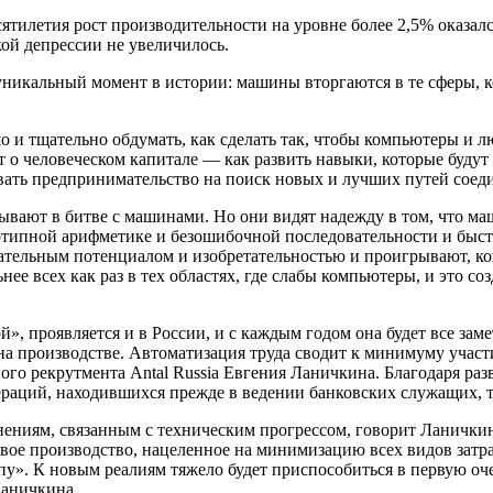
тилетия рост производительности на уровне более 2,5% оказался
ой депрессии не увеличилось.
 уникальный момент в истории: машины вторгаются в те сферы,
 и тщательно обдумать, как сделать так, чтобы компьютеры и лю
т о человеческом капитале — как развить навыки, которые будут
ть предпринимательство на поиск новых и лучших путей соедин
ывают в битве с машинами. Но они видят надежду в том, что ма
отипной арифметике и безошибочной последовательности и быс
ательным потенциалом и изобретательностью и проигрывают, ког
нее всех как раз в тех областях, где слабы компьютеры, и это с
, проявляется и в России, и с каждым годом она будет все зам
а производстве. Автоматизация труда сводит к минимуму учас
ого рекрутмента Antal Russia Евгения Ланичкина. Благодаря р
ераций, находившихся прежде в ведении банковских служащих, 
нениям, связанным с техническим прогрессом, говорит Ланичкин
жливое производство, нацеленное на минимизацию всех видов зат
опу». К новым реалиям тяжело будет приспособиться в первую оч
Ланичкина.