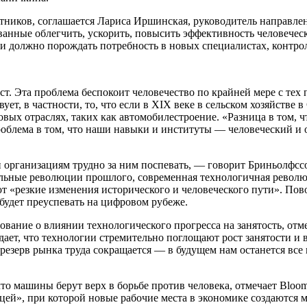
тников, соглашается Лариса Иршинская, руководитель направле
нные облегчить, ускорить, повысить эффективность человеческо
ции должно порождать потребность в новых специалистах, конт
. Эта проблема беспокоит человечество по крайней мере с тех 
вует, в частности, то, что если в XIX веке в сельском хозяйств
ых отраслях, таких как автомобилестроение. «Разница в том, 
роблема в том, что наши навыки и институты — человеческий и
и организациям трудно за ним поспевать, — говорит Бриньолфс
льные революции прошлого, современная технологичная революция
езкие изменения исторического и человеческого пути». Поворо
 будет преуспевать на цифровом рубеже.
ание о влиянии технологического прогресса на занятость, отме
ждает, что технологии стремительно поглощают рост занятости и
резерв рынка труда сокращается — в будущем нам останется вс
 машины берут верх в борьбе против человека, отмечает Bloom
цей», при которой новые рабочие места в экономике создаются м