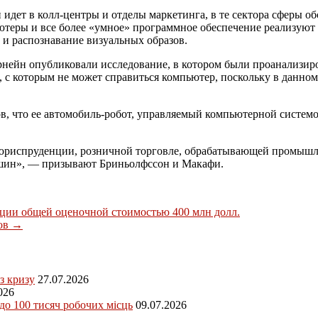
 идет в колл-центры и отделы маркетинга, в те сектора сферы 
теры и все более «умное» программное обеспечение реализуют 
 и распознавание визуальных образов.
нейн опубликовали исследование, в котором были проанализиро
, с которым не может справиться компьютер, поскольку в данно
в, что ее автомобиль-робот, управляемый компьютерной систем
 юриспруденции, розничной торговле, обрабатывающей промышл
ашин», — призывают Бриньолфссон и Макафи.
кции общей оценочной стоимостью 400 млн долл.
тов
→
з кризу
27.07.2026
026
 до 100 тисяч робочих місць
09.07.2026