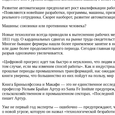
Развитие автоматизации предполагает рост квалификации рабо
«Появляются новейшие разработки, программы, машины, призва
реального сотрудника. Скорее наоборот, развитие автоматиза
Машины: союзники или противники человека?
Новые технологии всегда приводили к вытеснению рабочих мест
1811 году. О кардинальных сдвигах на рынке труда свидетельст
Многие бывшие фермеры нашли более приемлемое занятие в нов
или даже более продолжительного периода. Сегодня главная п
разрыв однозначно увеличивается.
«Цифровой прогресс идет так быстро и неуклонно, что людям 
том случае, если мы изменим способ работы». Как и индустриа
прошлые периоды промышленных трансформаций, нас ожидают «р
книги уверены, что большинство из них пойдут на пользу, мир
Книга Бриньолфссона и Макафи — это не единственное исследов
профессор Уильям Брайан Артур из Santa Fe Institute предупре
сельскохозяйственном и промышленном секторах. «Последний 
пишет Артур.
Уже не первый год эксперты — ошибочно — предупреждают, что
о новой угрозе, которую он назвал «технологической безработи