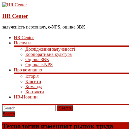
HR Center
залученість персоналу, e-NPS, оцінка ЗВК
HR Center
Послуги
Дослідження залученості
Корпоративна культура
Оцінка ЗВК
Оцінка e-NPS
Про компанію
Історія
Клієнти
Команда
Контакти
HR-Новини
Search
Технологии изменяют рынок труда