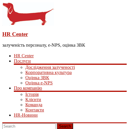
HR Center
залученість персоналу, e-NPS, оцінка ЗВК
HR Center
Послуги
Дослідження залученості
Корпоративна культура
Оцінка ЗВК
Оцінка e-NPS
Про компанію
Історія
Клієнти
Команда
Контакти
HR-Новини
Search