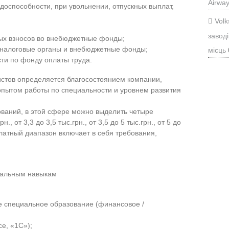
Airwa
доспособности, при увольнении, отпускных выплат,
Vol
заводі
вых взносов во внебюджетные фонды;
 налоговые органы и внебюджетные фонды;
місць
сти по фонду оплаты труда.
истов определяется благосостоянием компании,
опытом работы по специальности и уровнем развития
ваний, в этой сфере можно выделить четыре
., от 3,3 до 3,5 тыс.грн., от 3,5 до 5 тыс.грн., от 5 до
латный диапазон включает в себя требования,
нальным навыкам
е специальное образование (финансовое /
e, «1С»);