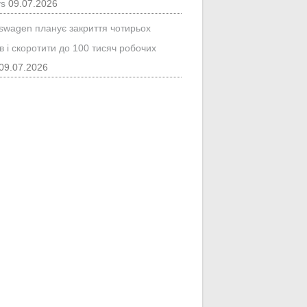
ys
09.07.2026
kswagen планує закриття чотирьох
в і скоротити до 100 тисяч робочих
09.07.2026