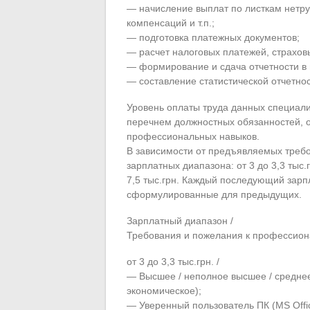
— начисление выплат по листкам нетру
компенсаций и т.п.;
— подготовка платежных документов;
— расчет налоговых платежей, страхо
— формирование и сдача отчетности в
— составление статистической отчетно
Уровень оплаты труда данных специал
перечнем должностных обязанностей, 
профессиональных навыков.
В зависимости от предъявляемых требо
зарплатных диапазона: от 3 до 3,3 тыс.грн
7,5 тыс.грн. Каждый последующий зарп
сформулированные для предыдущих.
Зарплатный диапазон /
Требования и пожелания к профессио
от 3 до 3,3 тыс.грн. /
— Высшее / неполное высшее / средне
экономическое);
— Уверенный пользователь ПК (MS Offic