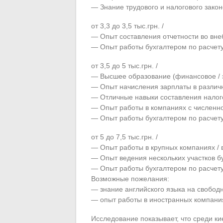
— Знание трудового и налогового закон
от 3,3 до 3,5 тыс.грн. /
— Опыт составления отчетности во вн
— Опыт работы бухгалтером по расчету 
от 3,5 до 5 тыс.грн. /
— Высшее образование (финансовое / 
— Опыт начисления зарплаты в различн
— Отличные навыки составления налого
— Опыт работы в компаниях с численно
— Опыт работы бухгалтером по расчету 
от 5 до 7,5 тыс.грн. /
— Опыт работы в крупных компаниях / 
— Опыт ведения нескольких участков бу
— Опыт работы бухгалтером по расчету
Возможные пожелания:
— знание английского языка на свобод
— опыт работы в иностранных компани
Исследование показывает, что среди ки