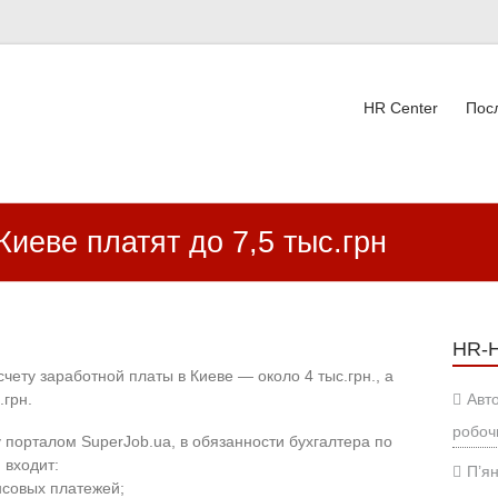
HR Center
Пос
ВК
Киеве платят до 7,5 тыс.грн
HR-
чету заработной платы в Киеве — около 4 тыс.грн., а
.грн.
Авт
робоч
порталом SuperJob.ua, в обязанности бухгалтера по
 входит:
П’ян
нсовых платежей;