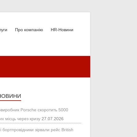
луги
Про компанію
HR-Новини
НОВИНИ
овиробник Porsche скоротить 5000
их місць через кризу
27.07.2026
і бортпровідники зірвали рейс British