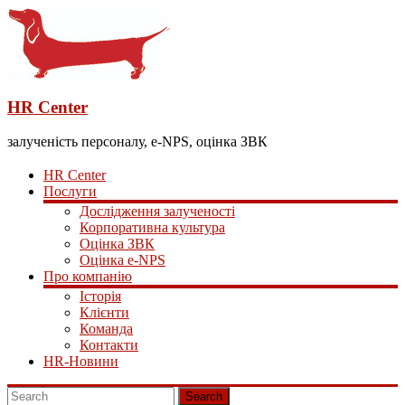
HR Center
залученість персоналу, e-NPS, оцінка ЗВК
HR Center
Послуги
Дослідження залученості
Корпоративна культура
Оцінка ЗВК
Оцінка e-NPS
Про компанію
Історія
Клієнти
Команда
Контакти
HR-Новини
Search