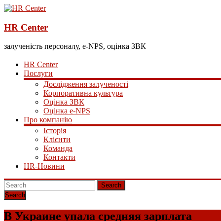
HR Center
залученість персоналу, e-NPS, оцінка ЗВК
HR Center
Послуги
Дослідження залученості
Корпоративна культура
Оцінка ЗВК
Оцінка e-NPS
Про компанію
Історія
Клієнти
Команда
Контакти
HR-Новини
Search
В Украине упала средняя зарплата