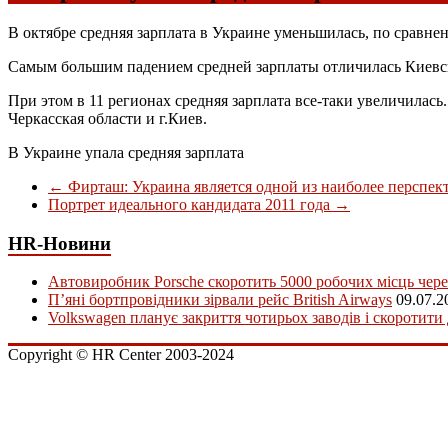
В октябре средняя зарплата в Украине уменьшилась, по сравнени
Самым большим падением средней зарплаты отличилась Киевская
При этом в 11 регионах средняя зарплата все-таки увеличилас
Черкасская области и г.Киев.
В Украине упала средняя зарплата
←
Фирташ: Украина является одной из наиболее перспек
Портрет идеального кандидата 2011 года
→
HR-Новини
Автовиробник Porsche скоротить 5000 робочих місць чере
П’яні бортпровідники зірвали рейс British Airways
09.07.2
Volkswagen планує закриття чотирьох заводів і скоротити
Copyright © HR Center 2003-2024