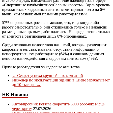
В свою очередь, наименьшее различие наблюдается в сфере
«Спортивные клубы/Фитнес/Салоны красоты». Здесь уровень
предлагаемых кадровыми агентствами зарплат всего на 6%
выше, чем заявляемый прямыми работодателями.
57% опрошенных россиян заявили, что, ища когда-либо
работу самостоятельно, они откликались только на вакансии,
размещенные прямым работодателем. На предложения только
от агентства реагировали лишь 8% опрошенных.
Среди основных недостатков вакансий, которые размещают
кадровые агентства, названы отсутствие информации о
непосредственном работодателе (64%) и слишком длинная
цепочка взаимодействия с кадровым агентством (49%).
Прямые работодатели vs кадровые агентства
←
Секрет успеха крупнейших компаний
Инженер по эксплуатации зданий в Киеве зарабатывает
до 10 тыс.грн
→
HR-Новини
Автовиробник Porsche скоротить 5000 робочих місць
через кризу
27.07.2026