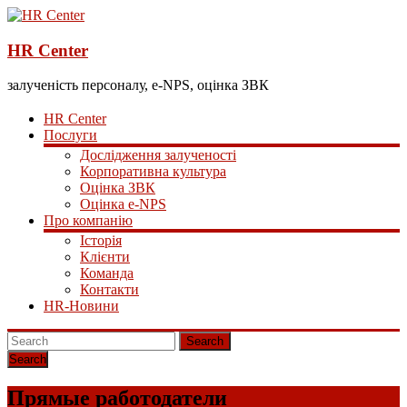
HR Center
залученість персоналу, e-NPS, оцінка ЗВК
HR Center
Послуги
Дослідження залученості
Корпоративна культура
Оцінка ЗВК
Оцінка e-NPS
Про компанію
Історія
Клієнти
Команда
Контакти
HR-Новини
Search
Прямые работодатели