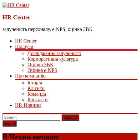
HR Center
залученість персоналу, e-NPS, оцінка ЗВК
HR Center
Послуги
Дослідження залученості
Корпоративна культура
Оцінка ЗВК
Оцінка e-NPS
Про компанію
Історія
Клієнти
Команда
Контакти
HR-Новини
Search
В Чехии меняют