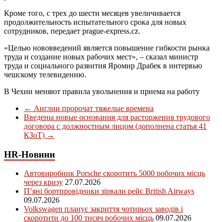
Кроме того, с трех до шести месяцев увеличивается
продолжительность испытательного срока для новых
сотрудников, передает prague-express.cz.
«Целью нововведений является повышение гибкости рынка
труда и создание новых рабочих мест», – сказал министр
труда и социального развития Яромир Драбек в интервью
чешскому телевидению.
В Чехии меняют правила увольнения и приема на работу
←
Англии пророчат тяжелые времена
Введены новые основания для расторжения трудового
договора с должностным лицом (дополнена статья 41
КЗоТ)
→
HR-Новини
Автовиробник Porsche скоротить 5000 робочих місць
через кризу
27.07.2026
П’яні бортпровідники зірвали рейс British Airways
09.07.2026
Volkswagen планує закриття чотирьох заводів і
скоротити до 100 тисяч робочих місць
09.07.2026