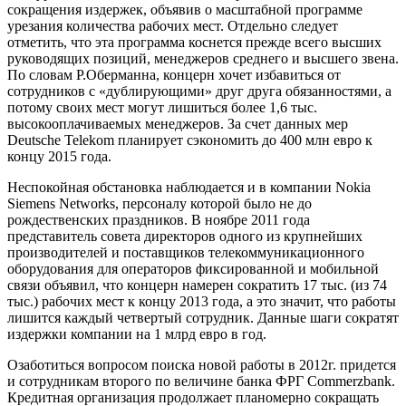
сокращения издержек, объявив о масштабной программе
урезания количества рабочих мест. Отдельно следует
отметить, что эта программа коснется прежде всего высших
руководящих позиций, менеджеров среднего и высшего звена.
По словам Р.Оберманна, концерн хочет избавиться от
сотрудников с «дублирующими» друг друга обязанностями, а
потому своих мест могут лишиться более 1,6 тыс.
высокооплачиваемых менеджеров. За счет данных мер
Deutsche Telekom планирует сэкономить до 400 млн евро к
концу 2015 года.
Неспокойная обстановка наблюдается и в компании Nokia
Siemens Networks, персоналу которой было не до
рождественских праздников. В ноябре 2011 года
представитель совета директоров одного из крупнейших
производителей и поставщиков телекоммуникационного
оборудования для операторов фиксированной и мобильной
связи объявил, что концерн намерен сократить 17 тыс. (из 74
тыс.) рабочих мест к концу 2013 года, а это значит, что работы
лишится каждый четвертый сотрудник. Данные шаги сократят
издержки компании на 1 млрд евро в год.
Озаботиться вопросом поиска новой работы в 2012г. придется
и сотрудникам второго по величине банка ФРГ Commerzbank.
Кредитная организация продолжает планомерно сокращать