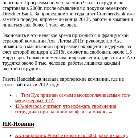
персонал. Программа по увольнению 9 тыс. сотрудников
стартовала в 2008г. после объявления о покупке немецкого
Dresdner Bank. За прошедшие три года штат Commerzbank уже
заметно поредел, впрочем до конца 2013г. работы в компании
лишаться еще более 1 тыс. человек.
Экономить в это нелегкое время приходится и французской
страховой компании Axa. Летом 2011г. руководство Axa
объявило о масштабной программе сокращения издержек, за
счет которой концерн к 2015г. сможет высвободить около 1,5
млрд евро. Только в немецком подразделении, где в штате Axa
трудятся около 9 тыс. человек, работы лишится каждый
шестой сотрудник.
Газета Handelsblatt назвала европейские компании, где не
стоит работать в 2012 году
←
Тим Кук признан самым высокооплачиваемым топ-
менеджером США
42% эйчаров считают, что избежать увольнения
сотрудника при наличии конфликта можно
→
HR-Новини
Автовиробник Porsche скоротить 5000 робочих місць