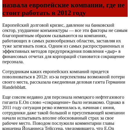
назвала европейские компании, где не
стоит работать в 2012 году
Европейский долговой кризис, давление на банковский
сектор, ухудшение конъюнктуры — все эти факторы не самым
благоприятным образом сказываются на компаниях,
работающих в самых разнообразных областях, заставляя их
туже затягивать пояса. Одним из самых распространенных и
эффективных методов предупреждения появления «дыр» в
финансовых отчетах для корпораций становится сокращение
персонала.
Сотрудникам каких европейских компаний придется
поволноваться в 2012г. из-за перспективы возможной потери
своего места, рассказала ежедневная деловая газета Германии
Handelsblatt.
Еще совсем недавно для персонала немецкого нефтегазового
гиганта E.On слово «сокращение» было незнакомо. Однако в
2011 году ситуация резко изменилась и, начиная с июня,
сотрудники даже такой большой и преуспевающей компании
начали испытывать вполне обоснованный страх за свое
рабочее место. Поводом послужили комментарии главы
концерна Йоханнеса Тейссена, уведомившего, что E.On