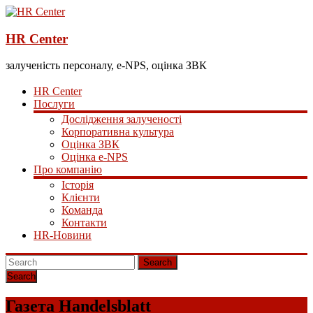
HR Center
залученість персоналу, e-NPS, оцінка ЗВК
HR Center
Послуги
Дослідження залученості
Корпоративна культура
Оцінка ЗВК
Оцінка e-NPS
Про компанію
Історія
Клієнти
Команда
Контакти
HR-Новини
Search
Газета Handelsblatt