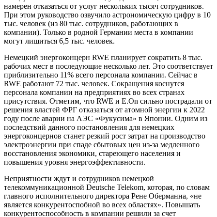
намерен отказаться от услуг нескольких тысяч сотрудников.
При этом руководство озвучило астрономическую цифру в 10
тыс. человек (из 80 тыс. сотрудников, работающих в
компании). Только в родной Германии места в компании
могут лишиться 6,5 тыс. человек.
Немецкий энергоконцерн RWE планирует сократить 8 тыс.
рабочих мест в последующие несколько лет. Это соответствует
приблизительно 11% всего персонала компании. Сейчас в
RWE работают 72 тыс. человек. Сокращения коснутся
персонала компании на предприятиях во всех странах
присутствия. Отметим, что RWE и E.On сильно пострадали от
решения властей ФРГ отказаться от атомной энергии к 2022
году после аварии на АЭС «Фукусима» в Японии. Одним из
последствий данного постановления для немецких
энергоконцернов станет резкий рост затрат на производство
электроэнергии при спаде сбытовых цен из-за медленного
восстановления экономики, стареющего населения и
повышения уровня энергоэффективности.
Неприятности ждут и сотрудников немецкой
телекоммуникационной Deutsche Telekom, которая, по словам
главного исполнительного директора Рене Оберманна, «не
является конкурентоспобной во всех областях». Повышать
конкурентоспособность в компании решили за счет