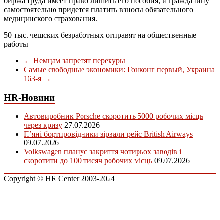
биржа труда имеет право лишить его пособия, и гражданину
самостоятельно придется платить взносы обязательного
медицинского страхования.
50 тыс. чешских безработных отправят на общественные
работы
←
Немцам запретят перекуры
Самые свободные экономики: Гонконг первый, Украина
163-я
→
HR-Новини
Автовиробник Porsche скоротить 5000 робочих місць
через кризу
27.07.2026
П’яні бортпровідники зірвали рейс British Airways
09.07.2026
Volkswagen планує закриття чотирьох заводів і
скоротити до 100 тисяч робочих місць
09.07.2026
Copyright © HR Center 2003-2024