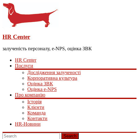
HR Center
залученість персоналу, e-NPS, оцінка ЗВК
HR Center
Послуги
Дослідження залученості
Корпоративна культура
Оцінка ЗВК
Оцінка e-NPS
Про компанію
Історія
Клієнти
Команда
Контакти
HR-Новини
Search