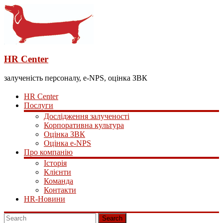
HR Center
залученість персоналу, e-NPS, оцінка ЗВК
HR Center
Послуги
Дослідження залученості
Корпоративна культура
Оцінка ЗВК
Оцінка e-NPS
Про компанію
Історія
Клієнти
Команда
Контакти
HR-Новини
Search