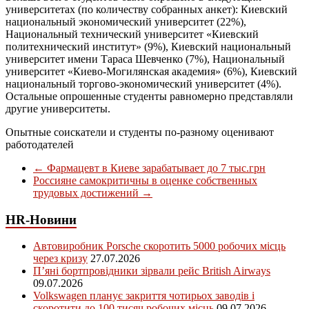
университетах (по количеству собранных анкет): Киевский
национальный экономический университет (22%),
Национальный технический университет «Киевский
политехнический институт» (9%), Киевский национальный
университет имени Тараса Шевченко (7%), Национальный
университет «Киево-Могилянская академия» (6%), Киевский
национальный торгово-экономический университет (4%).
Остальные опрошенные студенты равномерно представляли
другие университеты.
Опытные соискатели и студенты по-разному оценивают
работодателей
←
Фармацевт в Киеве зарабатывает до 7 тыс.грн
Россияне самокритичны в оценке собственных
трудовых достижений
→
HR-Новини
Автовиробник Porsche скоротить 5000 робочих місць
через кризу
27.07.2026
П’яні бортпровідники зірвали рейс British Airways
09.07.2026
Volkswagen планує закриття чотирьох заводів і
скоротити до 100 тисяч робочих місць
09.07.2026