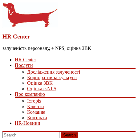
HR Center
залученість персоналу, e-NPS, оцінка ЗВК
HR Center
Послуги
Дослідження залученості
Корпоративна культура
Оцінка ЗВК
Оцінка e-NPS
Про компанію
Історія
Клієнти
Команда
Контакти
HR-Новини
Search