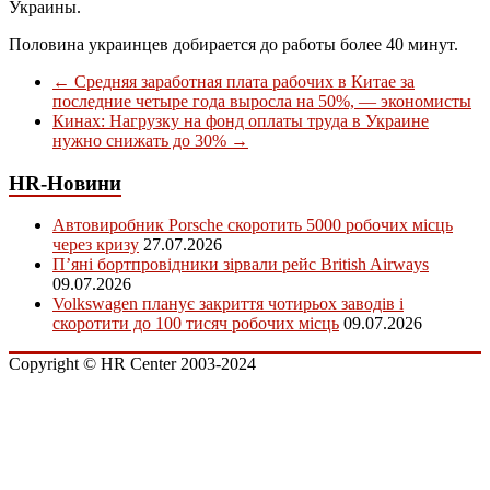
Украины.
Половина украинцев добирается до работы более 40 минут.
←
Средняя заработная плата рабочих в Китае за
последние четыре года выросла на 50%, — экономисты
Кинах: Нагрузку на фонд оплаты труда в Украине
нужно снижать до 30%
→
HR-Новини
Автовиробник Porsche скоротить 5000 робочих місць
через кризу
27.07.2026
П’яні бортпровідники зірвали рейс British Airways
09.07.2026
Volkswagen планує закриття чотирьох заводів і
скоротити до 100 тисяч робочих місць
09.07.2026
Copyright © HR Center 2003-2024