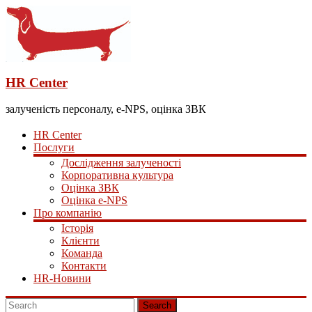
HR Center
залученість персоналу, e-NPS, оцінка ЗВК
HR Center
Послуги
Дослідження залученості
Корпоративна культура
Оцінка ЗВК
Оцінка e-NPS
Про компанію
Історія
Клієнти
Команда
Контакти
HR-Новини
Search