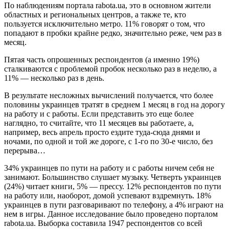
По наблюдениям портала rabota.ua, это в основном жители
областных и региональных центров, а также те, кто
пользуется исключительно метро. 11% говорят о том, что
попадают в пробки крайне редко, значительно реже, чем раз в
месяц.
Пятая часть опрошенных респондентов (а именно 19%)
сталкиваются с проблемой пробок несколько раз в неделю, а
11% — несколько раз в день.
В результате несложных вычислений получается, что более
половины украинцев тратят в среднем 1 месяц в год на дорогу
на работу и с работы. Если представить это еще более
наглядно, то считайте, что 11 месяцев вы работаете, а,
например, весь апрель просто ездите туда-сюда днями и
ночами, по одной и той же дороге, с 1-го по 30-е число, без
перерыва…
34% украинцев по пути на работу и с работы ничем себя не
занимают. Большинство слушает музыку. Четверть украинцев
(24%) читает книги, 5% — прессу. 12% респондентов по пути
на работу или, наоборот, домой успевают вздремнуть. 18%
украинцев в пути разговаривают по телефону, а 4% играют на
нем в игры. Данное исследование было проведено порталом
rabota.ua. Выборка составила 1947 респондентов со всей