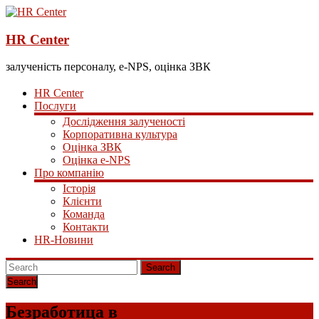
HR Center
залученість персоналу, e-NPS, оцінка ЗВК
HR Center
Послуги
Дослідження залученості
Корпоративна культура
Оцінка ЗВК
Оцінка e-NPS
Про компанію
Історія
Клієнти
Команда
Контакти
HR-Новини
Search
Безработица в