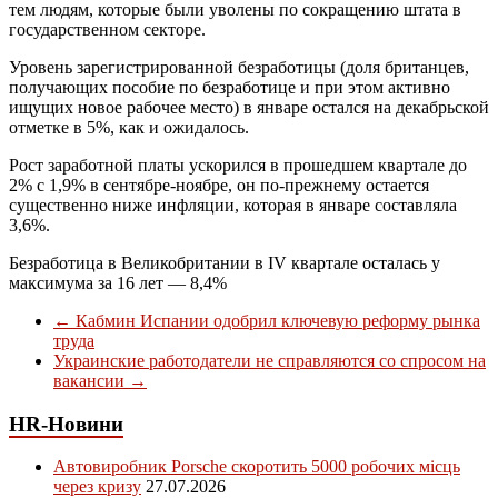
тем людям, которые были уволены по сокращению штата в
государственном секторе.
Уровень зарегистрированной безработицы (доля британцев,
получающих пособие по безработице и при этом активно
ищущих новое рабочее место) в январе остался на декабрьской
отметке в 5%, как и ожидалось.
Рост заработной платы ускорился в прошедшем квартале до
2% с 1,9% в сентябре-ноябре, он по-прежнему остается
существенно ниже инфляции, которая в январе составляла
3,6%.
Безработица в Великобритании в IV квартале осталась у
максимума за 16 лет — 8,4%
←
Кабмин Испании одобрил ключевую реформу рынка
труда
Украинские работодатели не справляются со спросом на
вакансии
→
HR-Новини
Автовиробник Porsche скоротить 5000 робочих місць
через кризу
27.07.2026