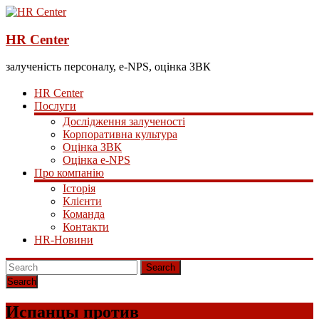
HR Center
залученість персоналу, e-NPS, оцінка ЗВК
HR Center
Послуги
Дослідження залученості
Корпоративна культура
Оцінка ЗВК
Оцінка e-NPS
Про компанію
Історія
Клієнти
Команда
Контакти
HR-Новини
Search
Испанцы против