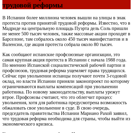
трудовой реформы
В Испании более миллиона человек вышли на улицы в знак
протеста против принятой трудовой реформы. Известно, что в
Мадриде на центральную площадь Пуэрта дель Соль пришли
не менее 500 тысяч человек, также массовые акции проходят в
Барселоне, там собралось около 450 тысяч манифестантов и в
Валенсии, где акция протеста собрала около 80 тысяч.
Как сообщают испанские профсоюзные организации, это
самая крупная акция протеста в Испании с начала 1988 года.
По мнению Испанской социалистической рабочей партии и
профсоюзов, трудовая реформа ущемляет права трудящихся.
Сейчас при увольнении испанцы получают почти 3-годовой
оклад, но власти Испании приняли законопроект по которому
ограничиваются выплаты компенсаций при увольнении
работника. По новому законодательству, выплаты урежут
втрое. Профсоюзы считают, что это облегчит процесс
увольнения, хотя для работника предусмотрена возможность
обжаловать свое увольнение в суде. В свою очередь,
председатель правительства Испании Мариано Рахой заявил,
что трудовая реформа необходима для страны, чтобы выйти из
экономического кризиса.