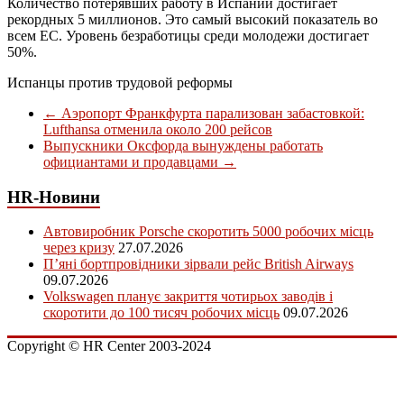
Количество потерявших работу в Испании достигает
рекордных 5 миллионов. Это самый высокий показатель во
всем ЕС. Уровень безработицы среди молодежи достигает
50%.
Испанцы против трудовой реформы
←
Аэропорт Франкфурта парализован забастовкой:
Lufthansa отменила около 200 рейсов
Выпускники Оксфорда вынуждены работать
официантами и продавцами
→
HR-Новини
Автовиробник Porsche скоротить 5000 робочих місць
через кризу
27.07.2026
П’яні бортпровідники зірвали рейс British Airways
09.07.2026
Volkswagen планує закриття чотирьох заводів і
скоротити до 100 тисяч робочих місць
09.07.2026
Copyright © HR Center 2003-2024