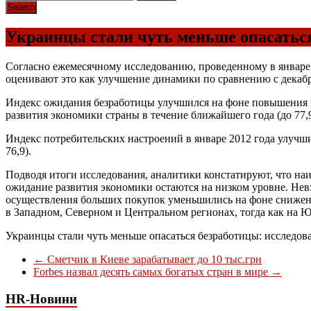
Украинцы стали чуть меньше опасаться
Согласно ежемесячному исследованию, проведенному в январе
оценивают это как улучшение динамики по сравнению с декабрь
Индекс ожидания безработицы улучшился на фоне повышения на
развития экономики страны в течение ближайшего года (до 77,
Индекс потребительских настроений в январе 2012 года улучшил
76,9).
Подводя итоги исследования, аналитики констатируют, что на
ожидание развития экономики остаются на низком уровне. Нев
осуществления больших покупок уменьшились на фоне снижен
в Западном, Северном и Центральном регионах, тогда как на 
Украинцы стали чуть меньше опасаться безработицы: исследов
←
Сметчик в Киеве зарабатывает до 10 тыс.грн
Forbes назвал десять самых богатых стран в мире
→
HR-Новини