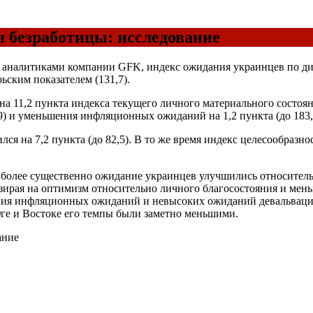
 безработицы: исследование
 аналитиками компании GFK, индекс ожидания украинцев по ди
ским показателем (131,7).
 11,2 пункта индекса текущего личного материального состояни
9) и уменьшения инфляционных ожиданий на 1,2 пункта (до 183,
ся на 7,2 пункта (до 82,5). В то же время индекс целесообразн
иболее существенно ожидание украинцев улучшились относитель
зирая на оптимизм относительно личного благосостояния и мен
ия инфляционных ожиданий и невысоких ожиданий девальвации
Юге и Востоке его темпы были заметно меньшими.
ание