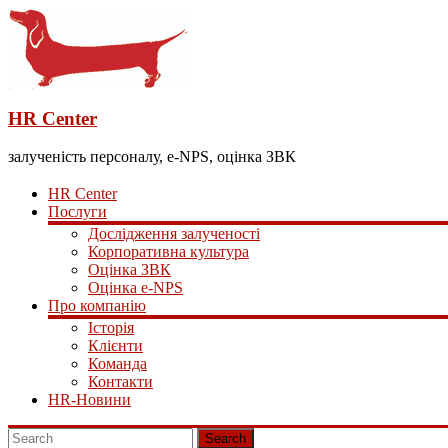
HR Center
залученість персоналу, e-NPS, оцінка ЗВК
HR Center
Послуги
Дослідження залученості
Корпоративна культура
Оцінка ЗВК
Оцінка e-NPS
Про компанію
Історія
Клієнти
Команда
Контакти
HR-Новини
Search