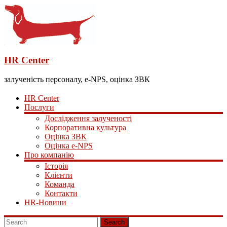
HR Center
залученість персоналу, e-NPS, оцінка ЗВК
HR Center
Послуги
Дослідження залученості
Корпоративна культура
Оцінка ЗВК
Оцінка e-NPS
Про компанію
Історія
Клієнти
Команда
Контакти
HR-Новини
Search