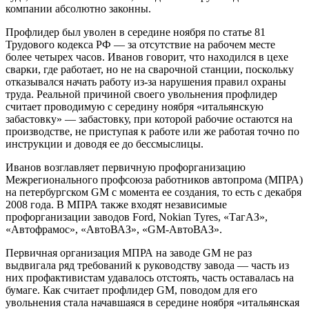
компании абсолютно законны.
Профлидер был уволен в середине ноября по статье 81
Трудового кодекса РФ — за отсутствие на рабочем месте
более четырех часов. Иванов говорит, что находился в цехе
сварки, где работает, но не на сварочной станции, поскольку
отказывался начать работу из-за нарушения правил охраны
труда. Реальной причиной своего увольнения профлидер
считает проводимую с середину ноября «итальянскую
забастовку» — забастовку, при которой рабочие остаются на
производстве, не приступая к работе или же работая точно по
инструкции и доводя ее до бессмыслицы.
Иванов возглавляет первичную профорганизацию
Межрегионального профсоюза работников автопрома (МПРА)
на петербургском GM с момента ее создания, то есть с декабря
2008 года. В МПРА также входят независимые
профорганизации заводов Ford, Nokian Tyres, «ТагАЗ»,
«Автофрамос», «АвтоВАЗ», «GM-АвтоВАЗ».
Первичная организация МПРА на заводе GM не раз
выдвигала ряд требований к руководству завода — часть из
них профактивистам удавалось отстоять, часть оставалась на
бумаге. Как считает профлидер GM, поводом для его
увольнения стала начавшаяся в середине ноября «итальянская