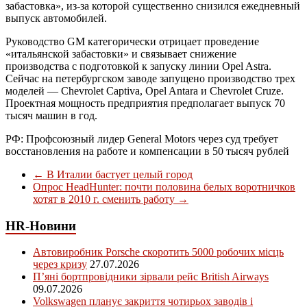
забастовка», из-за которой существенно снизился ежедневный
выпуск автомобилей.
Руководство GM категорически отрицает проведение
«итальянской забастовки» и связывает снижение
производства с подготовкой к запуску линии Opel Astra.
Сейчас на петербургском заводе запущено производство трех
моделей — Chevrolet Captiva, Opel Antara и Chevrolet Cruze.
Проектная мощность предприятия предполагает выпуск 70
тысяч машин в год.
РФ: Профсоюзный лидер General Motors через суд требует
восстановления на работе и компенсации в 50 тысяч рублей
←
В Италии бастует целый город
Опрос HeadHunter: почти половина белых воротничков
хотят в 2010 г. сменить работу
→
HR-Новини
Автовиробник Porsche скоротить 5000 робочих місць
через кризу
27.07.2026
П’яні бортпровідники зірвали рейс British Airways
09.07.2026
Volkswagen планує закриття чотирьох заводів і