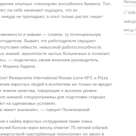
Airwa
тарение опытных «пионеров» российского бизнеса. Топ-
лет, на себе начинают ощущать, что их
Vol
никуда не пропадают, а опыт только растет, пишет
заводі
місць
возможности и навыки — словом, ту потенциальную
аботодателю. Бывает, что работодателя смущают
тсутствия гибкости, невысокой работоспособности,
х знаний, вероятности частых больничных и полагает,
сть», — поделилась своим мнением руководитель
» Марина Хадина.
! Restaurants International Russia (сети KFC и Pizza
личие взрослых людей в коллективе не только не вредит
им знаком качества, говорящим о высоком уровне
 что никакой спецпрограммы для подготовки старших
ают на одинаковых условиях.
е имеет значения», — говорит Политковский.
е к найму взрослых сотрудников также очень
толий Копсов через месяц отметит 70-летний юбилей.
энергострой газотурбинные технологии» он занял в