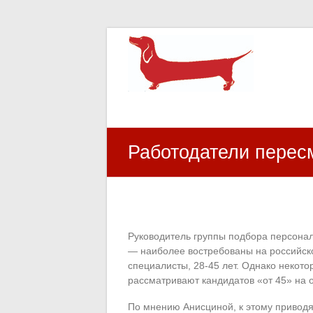
HR Center
залученість персоналу, e-NPS, оцінка З
Работодатели перес
Руководитель группы подбора персона
— наиболее востребованы на российск
специалисты, 28-45 лет. Однако некот
рассматривают кандидатов «от 45» на 
По мнению Анисциной, к этому приводя