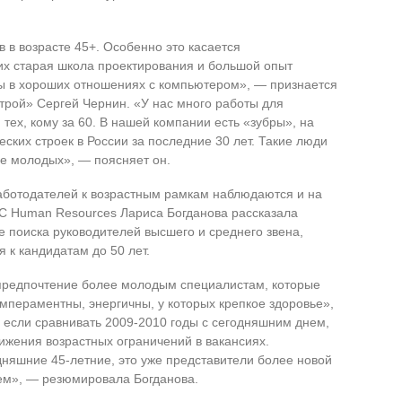
 в возрасте 45+. Особенно это касается
них старая школа проектирования и большой опыт
ты в хороших отношениях с компьютером», — признается
трой» Сергей Чернин. «У нас много работы для
 тех, кому за 60. В нашей компании есть «зубры», на
ских строек в России за последние 30 лет. Такие люди
е молодых», — поясняет он.
ботодателей к возрастным рамкам наблюдаются и на
IBC Human Resources Лариса Богданова рассказала
е поиска руководителей высшего и среднего звена,
 к кандидатам до 50 лет.
предпочтение более молодым специалистам, которые
пераментны, энергичны, у которых крепкое здоровье»,
, если сравнивать 2009-2010 годы с сегодняшним днем,
ижения возрастных ограничений в вакансиях.
одняшние 45-летние, это уже представители более новой
ем», — резюмировала Богданова.