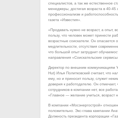
специалистов, а так же естественное с
менеджеры, достигая возраста в 40-45 
профессионализм и работоспособность 
газета «Известия».
«Продавать нужно не возраст, а опыт, 
пользу, что человек может принести р
возрастные соискатели. Он опасается о
медлительности, отсутствия современны
что большой опыт затруднит обучаемо
направления «Соискательские сервисы
Директор по внешним коммуникациям Yum
Hut) Илья Политковский считает, что на
ему, но и приносит пользу, служит нек
доверия к работодателю. Он отмечает,
сотрудников в компании нет, все работ
«Главное — желание учиться, возраст н
В компании «Мосэнергострой» отношени
положительно. Экс-глава кампании Ана
Должность президента корпорации «Газ