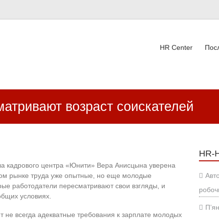
HR Center
Пос
ВК
матривают возраст соискателей
HR-
ла кадрового центра «Юнити» Вера Анисцына уверена
ом рынке труда уже опытные, но еще молодые
Авт
орые работодатели пересматривают свои взгляды, и
робоч
общих условиях.
П’ян
т не всегда адекватные требования к зарплате молодых