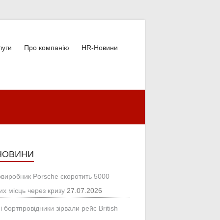
луги
Про компанію
HR-Новини
НОВИНИ
овиробник Porsche скоротить 5000
их місць через кризу
27.07.2026
і бортпровідники зірвали рейс British