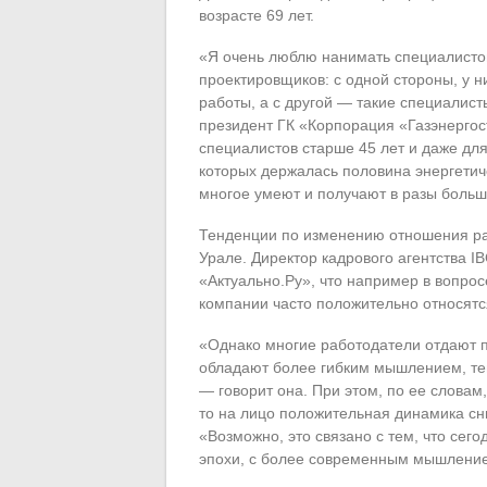
возрасте 69 лет.
«Я очень люблю нанимать специалистов
проектировщиков: с одной стороны, у 
работы, а с другой — такие специалис
президент ГК «Корпорация «Газэнергос
специалистов старше 45 лет и даже для
которых держалась половина энергетиче
многое умеют и получают в разы больш
Тенденции по изменению отношения ра
Урале. Директор кадрового агентства 
«Актуально.Ру», что например в вопрос
компании часто положительно относятся
«Однако многие работодатели отдают 
обладают более гибким мышлением, тем
— говорит она. При этом, по ее словам
то на лицо положительная динамика сн
«Возможно, это связано с тем, что сег
эпохи, с более современным мышлени