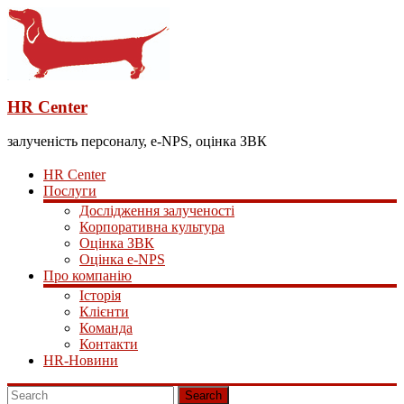
HR Center
залученість персоналу, e-NPS, оцінка ЗВК
HR Center
Послуги
Дослідження залученості
Корпоративна культура
Оцінка ЗВК
Оцінка e-NPS
Про компанію
Історія
Клієнти
Команда
Контакти
HR-Новини
Search