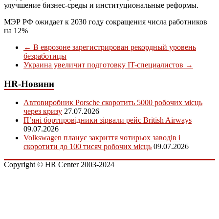
улучшение бизнес-среды и институциональные реформы.
МЭР РФ ожидает к 2030 году сокращения числа работников
на 12%
←
В еврозоне зарегистрирован рекордный уровень
безработицы
Украина увеличит подготовку IT-специалистов
→
HR-Новини
Автовиробник Porsche скоротить 5000 робочих місць
через кризу
27.07.2026
П’яні бортпровідники зірвали рейс British Airways
09.07.2026
Volkswagen планує закриття чотирьох заводів і
скоротити до 100 тисяч робочих місць
09.07.2026
Copyright © HR Center 2003-2024