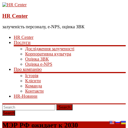
HR Center
залученість персоналу, e-NPS, оцінка ЗВК
HR Center
Послуги
Дослідження залученості
Корпоративна культура
Оцінка ЗВК
Оцінка e-NPS
Про компанію
Історія
Клієнти
Команда
Контакти
HR-Новини
Search
МЭР РФ ожидает к 2030