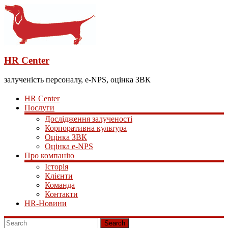
HR Center
залученість персоналу, e-NPS, оцінка ЗВК
HR Center
Послуги
Дослідження залученості
Корпоративна культура
Оцінка ЗВК
Оцінка e-NPS
Про компанію
Історія
Клієнти
Команда
Контакти
HR-Новини
Search