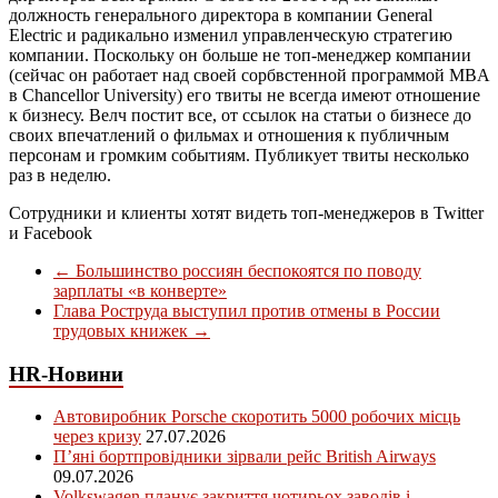
должность генерального директора в компании General
Electric и радикально изменил управленческую стратегию
компании. Поскольку он больше не топ-менеджер компании
(сейчас он работает над своей сорбвстенной программой MBA
в Chancellor University) его твиты не всегда имеют отношение
к бизнесу. Велч постит все, от ссылок на статьи о бизнесе до
своих впечатлений о фильмах и отношения к публичным
персонам и громким событиям. Публикует твиты несколько
раз в неделю.
Сотрудники и клиенты хотят видеть топ-менеджеров в Twitter
и Facebook
←
Большинство россиян беспокоятся по поводу
зарплаты «в конверте»
Глава Роструда выступил против отмены в России
трудовых книжек
→
HR-Новини
Автовиробник Porsche скоротить 5000 робочих місць
через кризу
27.07.2026
П’яні бортпровідники зірвали рейс British Airways
09.07.2026
Volkswagen планує закриття чотирьох заводів і