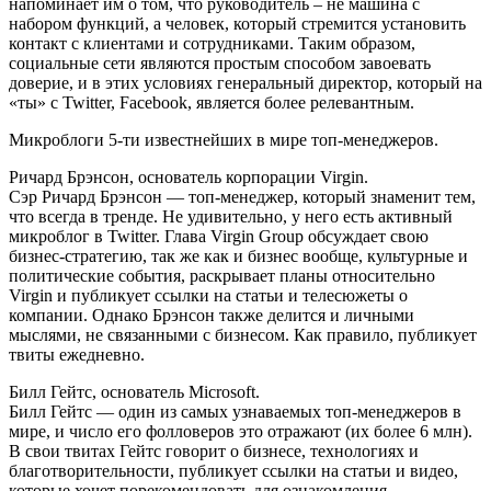
напоминает им о том, что руководитель – не машина с
набором функций, а человек, который стремится установить
контакт с клиентами и сотрудниками. Таким образом,
социальные сети являются простым способом завоевать
доверие, и в этих условиях генеральный директор, который на
«ты» с Twitter, Facebook, является более релевантным.
Микроблоги 5-ти известнейших в мире топ-менеджеров.
Ричард Брэнсон, основатель корпорации Virgin.
Сэр Ричард Брэнсон — топ-менеджер, который знаменит тем,
что всегда в тренде. Не удивительно, у него есть активный
микроблог в Twitter. Глава Virgin Group обсуждает свою
бизнес-стратегию, так же как и бизнес вообще, культурные и
политические события, раскрывает планы относительно
Virgin и публикует ссылки на статьи и телесюжеты о
компании. Однако Брэнсон также делится и личными
мыслями, не связанными с бизнесом. Как правило, публикует
твиты ежедневно.
Билл Гейтс, основатель Microsoft.
Билл Гейтс — один из самых узнаваемых топ-менеджеров в
мире, и число его фолловеров это отражают (их более 6 млн).
В свои твитах Гейтс говорит о бизнесе, технологиях и
благотворительности, публикует ссылки на статьи и видео,
которые хочет порекомендовать для ознакомления.