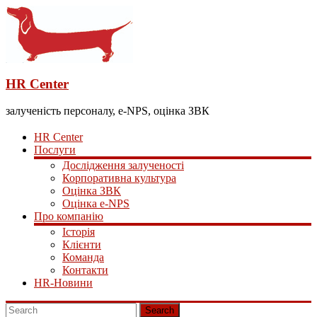
HR Center
залученість персоналу, e-NPS, оцінка ЗВК
HR Center
Послуги
Дослідження залученості
Корпоративна культура
Оцінка ЗВК
Оцінка e-NPS
Про компанію
Історія
Клієнти
Команда
Контакти
HR-Новини
Search