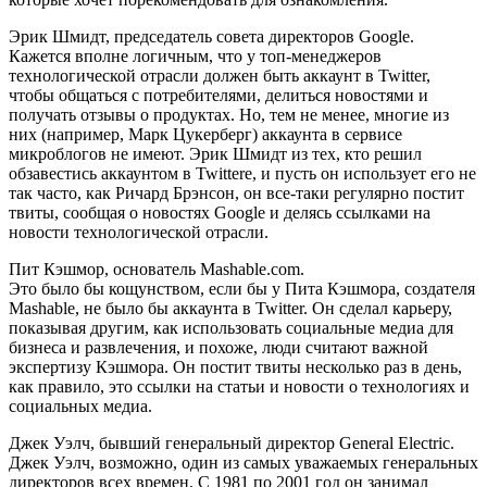
Эрик Шмидт, председатель совета директоров Google.
Кажется вполне логичным, что у топ-менеджеров
технологической отрасли должен быть аккаунт в Twitter,
чтобы общаться с потребителями, делиться новостями и
получать отзывы о продуктах. Но, тем не менее, многие из
них (например, Марк Цукерберг) аккаунта в сервисе
микроблогов не имеют. Эрик Шмидт из тех, кто решил
обзавестись аккаунтом в Twittere, и пусть он использует его не
так часто, как Ричард Брэнсон, он все-таки регулярно постит
твиты, сообщая о новостях Google и делясь ссылками на
новости технологической отрасли.
Пит Кэшмор, основатель Mashable.com.
Это было бы кощунством, если бы у Пита Кэшмора, создателя
Mashable, не было бы аккаунта в Twitter. Он сделал карьеру,
показывая другим, как использовать социальные медиа для
бизнеса и развлечения, и похоже, люди считают важной
экспертизу Кэшмора. Он постит твиты несколько раз в день,
как правило, это ссылки на статьи и новости о технологиях и
социальных медиа.
Джек Уэлч, бывший генеральный директор General Electric.
Джек Уэлч, возможно, один из самых уважаемых генеральных
директоров всех времен. С 1981 по 2001 год он занимал