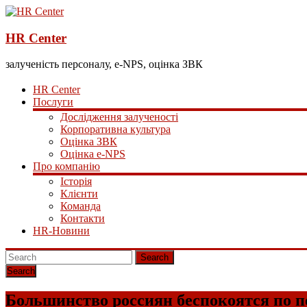
HR Center
залученість персоналу, e-NPS, оцінка ЗВК
HR Center
Послуги
Дослідження залученості
Корпоративна культура
Оцінка ЗВК
Оцінка e-NPS
Про компанію
Історія
Клієнти
Команда
Контакти
HR-Новини
Search
Большинство россиян беспокоятся по п