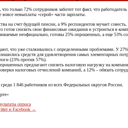
 что только 72% сотрудников заботит тот факт, что работодател
е вовсе невыплаты «серой» части зарплаты.
тва на счет будущей пенсии, а 9% респондентов мучает совесть, 
о готов снизить свои финансовые ожидания и устроиться в ком
чиваемые неофициально, готовы 25% опрошенных, а еще 53% согл
ют, что уже сталкивались с определенными проблемами. У 27% б
т лишились средств для удовлетворения самых элементарных потр
алоги (23% против 57%).
 опрошенных предлагают снизить налоговую нагрузку на компан
роверки налоговых отчислений компаний, а 12% – обязать сотру
 среди 1 846 работников из всех Федеральных округов России.
ерте»
зультаты опроса
tter и Facebook
→