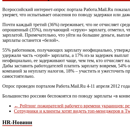
Всероссийский интернет-опрос портала Работа.Mail.Ru показал,
уверяет, что испытывает опасения по поводу задержки или даж
Почти каждый третий (36%) переживает, что не отчисляет средс
опрошенный (35%), получающий «серую» зарплату, отметил, чт
зарплатой. Примечательно, что уйти на большие деньги, выпла
зарплаты останется «белой».
55% работников, получающих зарплату неофициально, утвержда
удержали часть «серой» зарплаты, а 17% из-за задержек выпла
неофициально, ее задерживают чаще, чем тем, кто отчисляет н
Дабы заставить работодателей платить зарплату вовремя, 54%
компаний за неуплату налогов, 18% – участить и ужесточить п
самостоятельно.
Опрос проведен порталом Работа.Mail.Ru 4-11 апреля 2012 года
Большинство россиян беспокоятся по поводу зарплаты «в конв
←
Рейтинг пожирателей рабочего времени украинцев: ре
Сотрудники и клиенты хотят видеть топ-менеджеров в Twi
HR-Новини